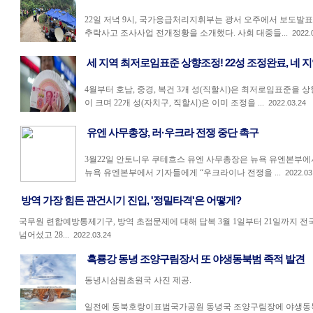
22일 저녁 9시, 국가응급처리지휘부는 광서 오주에서 보도발
추락사고 조사사업 전개정황을 소개했다. 사회 대중들...
2022.
세 지역 최저로임표준 상향조정! 22성 조정완료, 네 
4월부터 호남, 중경, 복건 3개 성(직할시)은 최저로임표준을 
이 크며 22개 성(자치구, 직할시)은 이미 조정을 ...
2022.03.24
유엔 사무총장, 러·우크라 전쟁 중단 촉구
3월22일 안토니우 쿠테흐스 유엔 사무총장은 뉴욕 유엔본부에서
뉴욕 유엔본부에서 기자들에게 “우크라이나 전쟁을 ...
2022.03
방역 가장 힘든 관건시기 진입, '정밀타격'은 어떻게?
국무원 련합예방통제기구, 방역 초점문제에 대해 답복 3월 1일부터 21일까지 전국
넘어섰고 28...
2022.03.24
흑룡강 동녕 조양구림장서 또 야생동북범 족적 발견
동녕시삼림초원국 사진 제공.
일전에 동북호랑이표범국가공원 동녕국 조양구림장에 야생동북