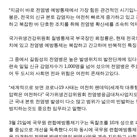
“지금이 바로 전염병 예방통제에서 가장 힘든 관건적인 시기입
봉은, 전국의 신규 본토 감염자는 여전히 빠르게 증가하고 있고
하고 복잡한 바 단호한 조치를 취해 전염병 확산세를 조속히 억
국가위생건강위원회 질병통제국 부국장인 뢰정룡은, 현재 전국의
치에 있고 전염병 예방통제는 복잡하고 간고하며 반복적인 특징
그 중에서 길림성의 전염병은 높은 발생위치의 발전단계에 있다. 
련속 일일 신규 감염자수가 1,000명을 넘어 섰으며 전염병은 
어 두 도시의 사회면 전파 위험은 여전히 존재하고있다.
“세계적으로 보면 코로나19 사태는 여전히 팬데믹(세계적 대류행
압력은 여전하다” 국가위생건강위원회 전염병응급대처사업지도소
근 국내 본토 전염병 발생이 다소 많고 범위가 넓으며 빈발하는
방지하는것도 중요한 임무라고 말했다.
3월 21일에 국무원 련합예방통제기구는 독찰조를 10개 성으로
를 중심으로 개선을 독촉했다.이와 동시에 국무원 련합예방통제
을 파견하여 전염병 발생지역의 방역사업을 계속 지도하고 사회