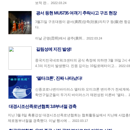
보적 판...
2022.03.24
광서 등현 MU5735 여객기 추락사고 구조 현장
3월21일 구조대원이 광서(廣西)장족(壯族)자치구 등(藤)현 항
다.
이날 곤명(昆明)에서 광주(廣州...
2022.03.24
길림성에 지진 발생!
중국지진국네트워크센터의 공식 측정에 의하면 3월 16일 2시 
4.3의 지진이 발생했다. 진원 깊이는 10킬로메터이고...
2022.03
‘델타크론’, 진짜 나타났다!
신종코로나변이바이러스 델타와 오미크론 변이주가 전세계에서
학연구일군들이 두가지 바이러스가 재편성된 이른바 ‘델타...
2
대경시조선족로년협회 3.8부녀절 경축
지난 3월 8일 흑룡강성 대경시조선족로년협회는 협회활동실에서 지난해 사업총화
제로동부녀절을 경축했다. 이날 행사에 ...
2022.03.17