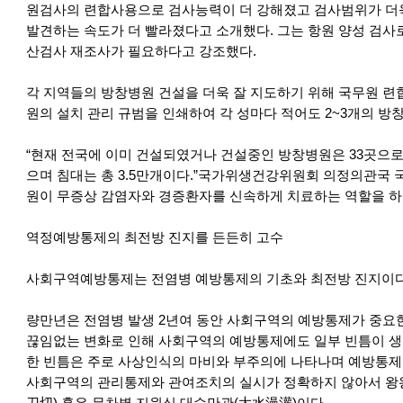
원검사의 련합사용으로 검사능력이 더 강해졌고 검사범위가 더
발견하는 속도가 더 빨라졌다고 소개했다. 그는 항원 양성 검사로
산검사 재조사가 필요하다고 강조했다.
각 지역들의 방창병원 건설을 더욱 잘 지도하기 위해 국무원 
원의 설치 관리 규범을 인쇄하여 각 성마다 적어도 2~3개의 방
“현재 전국에 이미 건설되였거나 건설중인 방창병원은 33곳으로 
으며 침대는 총 3.5만개이다.”국가위생건강위원회 의정의관국 
원이 무증상 감염자와 경증환자를 신속하게 치료하는 역할을 하
역정예방통제의 최전방 진지를 든든히 고수
사회구역예방통제는 전염병 예방통제의 기초와 최전방 진지이다
량만년은 전염병 발생 2년여 동안 사회구역의 예방통제가 중요
끊임없는 변화로 인해 사회구역의 예방통제에도 일부 빈틈이 생
한 빈틈은 주로 사상인식의 마비와 부주의에 나타나며 예방통제
사회구역의 관리통제와 관여조치의 실시가 정확하지 않아서 왕왕