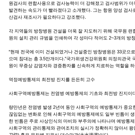
원검사의 련합사용으로 검사능력이 더 강해졌고 검사범위가 더
발견하는 속도가 더 빨라졌다고 소개했다. 그는 항원 양성 검사로
산검사 재조사가 필요하다고 강조했다.
각 지역들의 방창병원 건설을 더욱 잘 지도하기 위해 국무원 
원의 설치 관리 규범을 인쇄하여 각 성마다 적어도 2~3개의 방
“현재 전국에 이미 건설되였거나 건설중인 방창병원은 33곳으로 
으며 침대는 총 3.5만개이다.”국가위생건강위원회 의정의관국 
원이 무증상 감염자와 경증환자를 신속하게 치료하는 역할을 하
역정예방통제의 최전방 진지를 든든히 고수
사회구역예방통제는 전염병 예방통제의 기초와 최전방 진지이다
량만년은 전염병 발생 2년여 동안 사회구역의 예방통제가 중요
끊임없는 변화로 인해 사회구역의 예방통제에도 일부 빈틈이 생
한 빈틈은 주로 사상인식의 마비와 부주의에 나타나며 예방통제
사회구역의 관리통제와 관여조치의 실시가 정확하지 않아서 왕왕