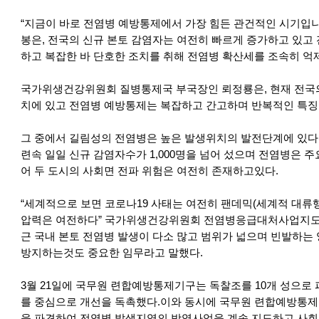
“지금이 바로 전염병 예방통제에서 가장 힘든 관건적인 시기입
봉은, 전국의 신규 본토 감염자는 여전히 빠르게 증가하고 있고
하고 복잡한 바 단호한 조치를 취해 전염병 확산세를 조속히 억
국가위생건강위원회 질병통제국 부국장인 뢰정룡은, 현재 전국의
치에 있고 전염병 예방통제는 복잡하고 간고하며 반복적인 특징
그 중에서 길림성의 전염병은 높은 발생위치의 발전단계에 있다. 
련속 일일 신규 감염자수가 1,000명을 넘어 섰으며 전염병은 
어 두 도시의 사회면 전파 위험은 여전히 존재하고있다.
“세계적으로 보면 코로나19 사태는 여전히 팬데믹(세계적 대류행
압력은 여전하다” 국가위생건강위원회 전염병응급대처사업지도소
근 국내 본토 전염병 발생이 다소 많고 범위가 넓으며 빈발하는
방지하는것도 중요한 임무라고 말했다.
3월 21일에 국무원 련합예방통제기구는 독찰조를 10개 성으로
를 중심으로 개선을 독촉했다.이와 동시에 국무원 련합예방통제
을 파견하여 전염병 발생지역의 방역사업을 계속 지도하고 사회