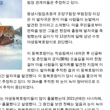
림장 관계자들은 추정하고 있다.
동녕시림업초원국 조양구림장 부림장장 리강
은 이 발자국은 현지 마을 사람들이 눈밭에서
발견한 것이라고 소개했다. 마을 주민들로부터
련락을 받은 그들은 현장에 출동해 발자국을 측
량했는데 길이가 약 12센치에 달해 성년 수컷
야생동북호랑이로 판단했다.
이 동북호랑이는 적송림에서 내려온 후 산골짜
기 및 촌민들의 균지(菌地) 오솔길을 따라 한참
걸어 마을 사람들이 발자취를 발견한 지점에 이
르렀다. 발자취를 추적한 결과 이 동북호랑이와
간 발자국을 발견했다. 이 동북호랑이가 당시 사슴을 쫓으며 먹
추정하고 있다. 약 2km를 추적한 뒤 눈이 녹아 땅바닥으로 드
어 추적이 중단되였다.
는 야생동북호랑이들이 많이 출몰했는데 2021년에만 서너차례,
 출몰했다고 설명했다. 그 원인을 보면 첫째는 얼음과 눈이 녹아
쉽고 둘째는 동북호랑이가 새로운 령지를 확장하려고 시도하고