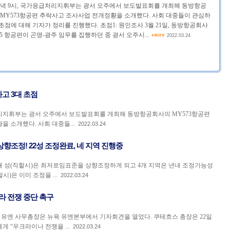
 저녁 9시, 국가응급처리지휘부는 광서 오주에서 보도발표회를 개최해 동방항공
 MY573항공편 추락사고 조사사업 전개정황을 소개했다. 사회 대중들이 관심하
 초점에 대해 기자가 정리를 진행했다. 초점1: 원인조사 3월 21일, 동방항공회사
35 항공편이 곤명-광주 임무를 집행하던 중 광서 오주시...
2022.03.24
고 3대 초점
급처리지휘부는 광서 오주에서 보도발표회를 개최해 동방항공회사의 MY573항공편
 소개했다. 사회 대중들...
2022.03.24
향조정! 22성 조정완료, 네 지역 진행중
 3개 성(직할시)은 최저로임표준을 상향조정하게 되고 4개 지역은 년내 조정가능성
시)은 이미 조정을 ...
2022.03.24
라 전쟁 중단 촉구
 유엔 사무총장은 뉴욕 유엔본부에서 기자회견을 열었다. 쿠테흐스 총장은 22일
 “우크라이나 전쟁을 ...
2022.03.24