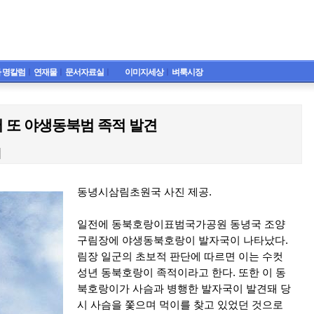
 명칼럼
ㅣ
연재물
ㅣ
문서자료실
ㅣ
이미지세상
ㅣ
벼룩시장
 또 야생동북범 족적 발견
동녕시삼림초원국 사진 제공.
일전에 동북호랑이표범국가공원 동녕국 조양
구림장에 야생동북호랑이 발자국이 나타났다.
림장 일군의 초보적 판단에 따르면 이는 수컷
성년 동북호랑이 족적이라고 한다. 또한 이 동
북호랑이가 사슴과 병행한 발자국이 발견돼 당
시 사슴을 쫓으며 먹이를 찾고 있었던 것으로