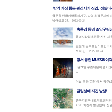
방역 가장 힘든 관건시기 진입, '정밀타
국무원 련합예방통제기구, 방역 초점문제에 대해 
넘어섰고 28...
2022.03.24
흑룡강 동녕 조양구림장
동녕시삼림초원국 사진 제공
일전에 동북호랑이표범국가공
보적 판...
2022.03.24
광서 등현 MU5735 
3월21일 구조대원이 광서(
다.
이날 곤명(昆明)에서 광주(廣州
길림성에 지진 발생!
중국지진국네트워크센터의 공식
4.3의 지진이 발생했다. 진원