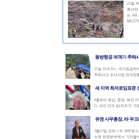
22일
회사의
는 3대
MU57
동방항공 려객기 추락사
22일 저녁 9시, 국가응
추락사고 조사사업 전개정황을
세 지역 최저로임표준 상
4월부터 호남, 중경, 복건
이 크며 22개 성(자치구, 직할
유엔 사무총장, 러·우크
3월22일 안토니우 쿠테흐스
뉴욕 유엔본부에서 기자들에게