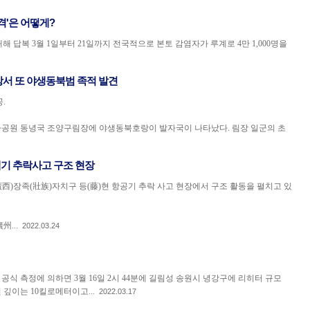
격'은 어떻게?
답복 3월 1일부터 21일까지 전국적으로 본토 감염자가 루계로 4만 1,000명을
서 또 야생동북범 족적 발견
.
원 동녕국 조양구림장에 야생동북호랑이 발자국이 나타났다. 림장 일군의 초
여객기 추락사고 구조 현장
廣西)장족(壯族)자치구 등(藤)현 항공기 추락 사고 현장에서 구조 활동을 펼치고 있
...
2022.03.24
 측정에 의하면 3월 16일 2시 44분에 길림성 송원시 녕강구에 리히터 규모
 깊이는 10킬로메터이고...
2022.03.17