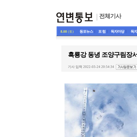
전체기사
동포뉴스
ㅣ
포 럼
ㅣ
독자마당
ㅣ
독자
8.08
(토)
흑룡강 동녕 조양구림장서
기사 입력 2022-03-24 20:54:34