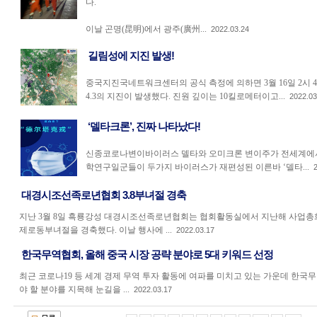
다.
이날 곤명(昆明)에서 광주(廣州...
2022.03.24
길림성에 지진 발생!
중국지진국네트워크센터의 공식 측정에 의하면 3월 16일 2시 
4.3의 지진이 발생했다. 진원 깊이는 10킬로메터이고...
2022.03
‘델타크론’, 진짜 나타났다!
신종코로나변이바이러스 델타와 오미크론 변이주가 전세계에서
학연구일군들이 두가지 바이러스가 재편성된 이른바 ‘델타...
2
대경시조선족로년협회 3.8부녀절 경축
지난 3월 8일 흑룡강성 대경시조선족로년협회는 협회활동실에서 지난해 사업총화
제로동부녀절을 경축했다. 이날 행사에 ...
2022.03.17
한국무역협회, 올해 중국 시장 공략 분야로 5대 키워드 선정
최근 코로나19 등 세계 경제 무역 투자 활동에 여파를 미치고 있는 가운데 한국무
야 할 분야를 지목해 눈길을 ...
2022.03.17