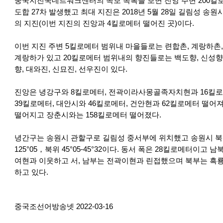
중국지진국네트워크센터의 속보 목록을 보면 진앙 주변 200킬로
도합 27차 발생했고 최대 지진은 2018년 5월 28일 길림성 송원
의 지진(이번 지진의 진앙과 4킬로메터 떨어진 곳)이다.
이번 지진 주변 5킬로메터 범위내 마을들로는 련합촌, 계랑하촌, 
계랑하가 있고 20킬로메터 범위내의 향진들로는 백도향, 신성향,
향, 대와진, 신묘진, 선우진이 있다.
진앙은 녕강구와 8킬로메터, 전곽이라사몽골족자치현과 16킬
39킬로메터, 대안시와 46킬로메터, 건안현과 62킬로메터 떨어
떨어지고 장춘시와는 158킬로메터 떨어졌다.
녕간구는 송원시 관할구로 길림성 중서부에 위치했고 송원시 북단,
125°05，북위 45°05-45°32이다. 동서 폭은 28킬로메터이고
여현과 이웃하고 서, 남부는 전곽이현과 린접했으며 북부는 흑
하고 있다.
중국조선어방송넷 2022-03-16