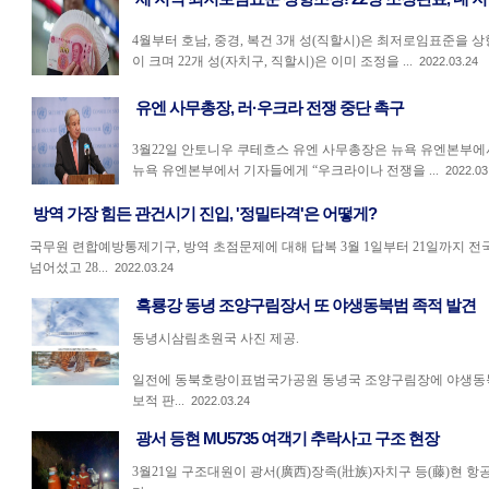
4월부터 호남, 중경, 복건 3개 성(직할시)은 최저로임표준을 
이 크며 22개 성(자치구, 직할시)은 이미 조정을 ...
2022.03.24
유엔 사무총장, 러·우크라 전쟁 중단 촉구
3월22일 안토니우 쿠테흐스 유엔 사무총장은 뉴욕 유엔본부에서
뉴욕 유엔본부에서 기자들에게 “우크라이나 전쟁을 ...
2022.03
방역 가장 힘든 관건시기 진입, '정밀타격'은 어떻게?
국무원 련합예방통제기구, 방역 초점문제에 대해 답복 3월 1일부터 21일까지 전국
넘어섰고 28...
2022.03.24
흑룡강 동녕 조양구림장서 또 야생동북범 족적 발견
동녕시삼림초원국 사진 제공.
일전에 동북호랑이표범국가공원 동녕국 조양구림장에 야생동북
보적 판...
2022.03.24
광서 등현 MU5735 여객기 추락사고 구조 현장
3월21일 구조대원이 광서(廣西)장족(壯族)자치구 등(藤)현 항