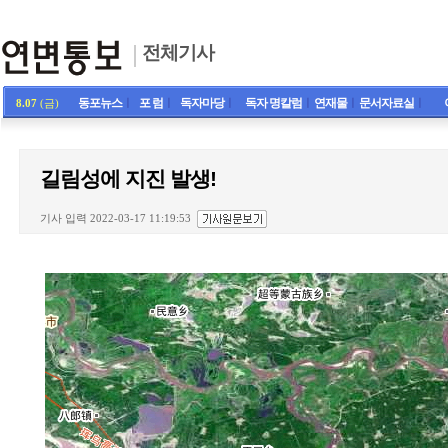
전체기사
동포뉴스
ㅣ
포 럼
ㅣ
독자마당
ㅣ
독자 명칼럼
ㅣ
연재물
ㅣ
문서자료실
ㅣ
8.07
(금)
길림성에 지진 발생!
기사 입력 2022-03-17 11:19:53