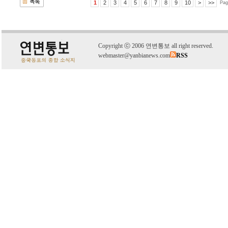
1
2
3
4
5
6
7
8
9
10
>
>>
Pag
C
o
pyright
ⓒ
2006 연변통보 all right reserved.
webmaster@yanbianews.com
RSS