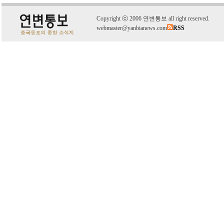
C
o
pyright
ⓒ
2006 연변통보 all right reserved.
webmaster@yanbianews.com
RSS