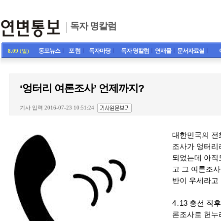
독자 명칼럼
동포뉴스
ㅣ
포 럼
ㅣ
독자마당
ㅣ
독자 명칼럼
ㅣ
연재물
ㅣ
문서자료실
ㅣ
8.09
(일)
‘엉터리 여론조사’ 언제까지?
기사 입력 2016-07-23 10:51:24
대한민국의 전화
조사가 엉터리라
되었는데 아직
고 그 여론조사를
반이 우세라고 
4․13 총선 
론조사로 헌누