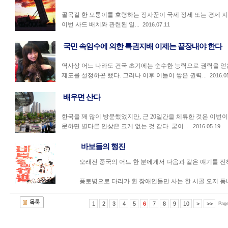
골목길 한 모퉁이를 호령하는 장사꾼이 국제 정세 또는 경제 
이번 사드 배치와 관련된 일...
2016.07.11
국민 속임수에 의한 특권지배 이제는 끝장내야 한다
역사상 어느 나라도 건국 초기에는 순수한 능력으로 권력을 얻
제도를 설정하곤 했다. 그러나 이후 이들이 쌓은 권력...
2016.0
배우면 산다
한국을 꽤 많이 방문했었지만, 근 20일간을 체류한 것은 이번이
문하면 별다른 인상은 크게 없는 것 같다. 굳이 ...
2016.05.19
바보들의 행진
오래전 중국의 어느 한 분에게서 다음과 같은 얘기를 전해
풍토병으로 다리가 휜 장애인들만 사는 한 시골 오지 동네가
1
2
3
4
5
6
7
8
9
10
>
>>
Pag