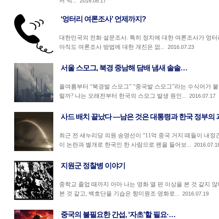
서 먹...
2016.08.17
‘엉터리 여론조사’ 언제까지?
대한민국의 전화 설문조사. 특히 정치에 대한 여론조사가 엉터리
아직도 여론조사 방법에 대한 개진은 없...
2016.07.23
서울 스모그, 북경 중남해 담배 냄새 솔솔…
올여름부터 “북경발 스모그” “중국발 스모그”라는 수식어가 붙
럴까? 나는 오래전부터 한국의 스모그 발생 원인...
2016.07.17
사드 배치 끝났다 ―남은 것은 대통령과 한국 정부의 
최근 전 새누리당 의원 송영선이 “11억 중국 거지 떼들이 내
이 논란과 별개로 한국인 한 사람으로 펜을 들어보...
2016.07.1
지원군 정찰병 이야기
중학교 졸업 때까지 아마 나는 영화 열 편 이상을 본 것 같지 
본 것 같고, 백호단을 기습은 항미원조 영화로...
2016.07.19
중국의 불필요한 간섭, ‘자초’할 필요·…