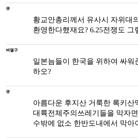
큐
황교안총리께서 유사시 자위대
환영한다했재요? 6.25전쟁도 
벼멸구
일본늠들이 한국을 위하여 싸워
하오?
큐
아름다운 후지산 거룩한 록키산
대륙전체주의쓰레기들을 막자면
수밖에 없소 한반도내에서 막아