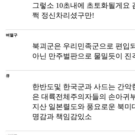
그렇소 10초내에 초토화될게요 
쩍 정신차리셨구만!
벼멸구
북괴군은 우리민족군으로 편입
아닌 만주벌판으로 물밀듯이 진
큐
한반도및 한국군과 사드는 간악한
은 대륙전체주의자들의 손아귀부
지산 일본렬도와 풍요로운 북미
명감과 책임감있소