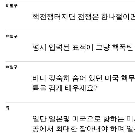
벼멸구
핵전쟁터지면 전쟁은 한나절이면
벼멸구
평시 입력된 표적에 그냥 핵폭탄 
벼멸구
바다 깊숙히 숨어 있던 미국 핵
륙을 검게 태우재요?
큐
일단 일본및 미국으로 향하는 
공에서 최대한 잡아내야 하며 