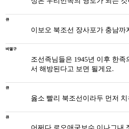
성은 우리민족의 영토가 되는 것
큐
이보오 북조선 장사포가 충남까
벼멸구
조선족님들은 1945년 이후 한
서 해방된다고 보면 될게요.
큐
옳소 빨리 북조선이라두 먼저 치
큐
어쩌다 로오애국보수 이나그내