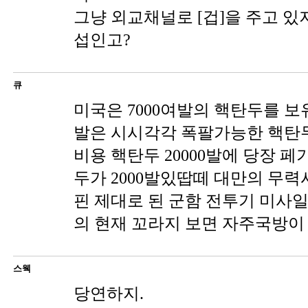
그냥 외교채널로 [겁]을 주고 있
섭인고?
큐
미국은 7000여발의 핵탄두를 보유
발은 시시각각 폭팔가능한 핵탄
비용 핵탄두 20000발에 당장 
두가 2000발있땁떼 대만의 무력
핀 제대로 된 군함 전투기 미사
의 현재 꼬라지 보면 자주국방이
스웩
당연하지.