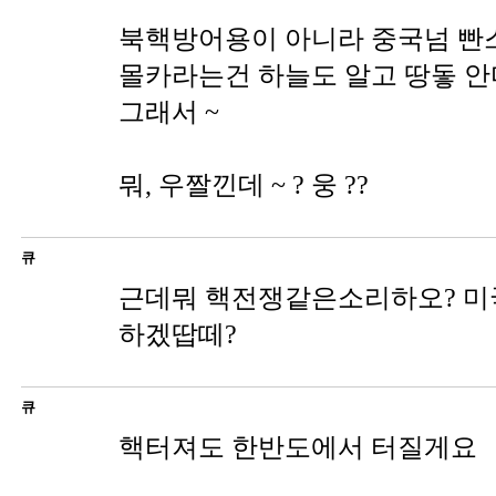
북핵방어용이 아니라 중국넘 빤
몰카라는건 하늘도 알고 땅돟 안
그래서 ~
뭐, 우짤낀데 ~ ? 웅 ??
큐
근데뭐 핵전쟁같은소리하오? 미
하겠땁떼?
큐
핵터져도 한반도에서 터질게요