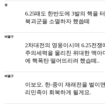
큐
6.25때도 한반도에 3발의 핵을
북괴군을 소멸하자 했씁떼
벼멸구
2차대전의 영웅이시며 6.25전쟁
주의세력을 물리친 위대한 맥아
에 핵폭탄 떨어뜨리려 했습떼..
벼멸구
이보오. 한-중이 재래전을 벌이
리민족이 회복하게 될게요.