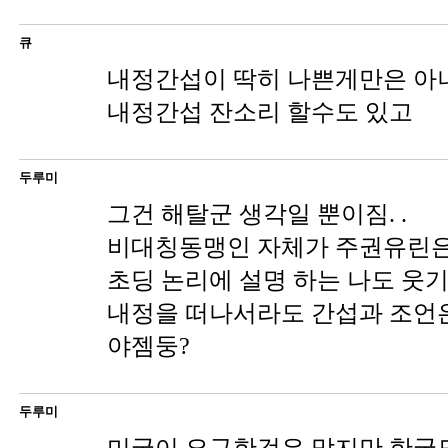
큐
내정간섭이 딱히 나쁜게만은 아
내정간섭 잔소리 할수도 있고
두루미
그건 해탈군 생각일 뿐이짐. .
비대칭동맹인 자체가 주권유린은 
초딩 논리에 설명 하는 나도 웃기고.
내정을 떠나서라도 간섭과 조언
야젬둥?
두루미