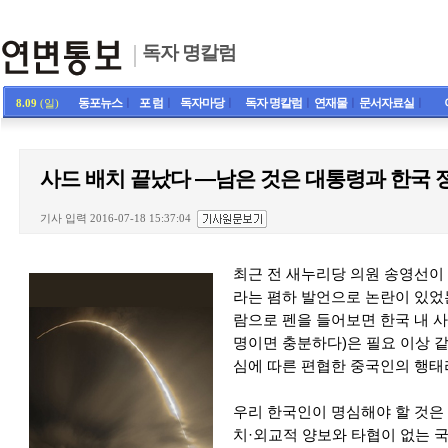
독자 명칼럼
동포뉴스
ㅣ
포 럼
ㅣ
독자마당
ㅣ
독자 명칼럼
ㅣ
연재물
ㅣ
문서자료실
ㅣ
8.09
(일)
사드 배치 끝났다 ―남은 것은 대통령과 한국 
기사 입력 2016-07-18 15:37:04
최근 전 새누리당 의원 송영선이 
라는 폄하 발언으로 논란이 있었는
람으로 펜을 들어보면 한국 내 사
명이면 충분하다)은 필요 이상 같
심에 따른 편협한 중국인의 행태
우리 한국인이 명심해야 할 것은
치·외교적 양보와 타협이 없는 