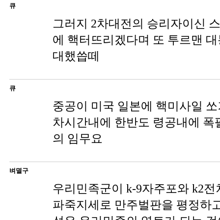
큐
그러지 2차대전의 승리자이신 
에 핵터뜨리겠다며 또 투르맨 대
대했씁떼
큐
중공이 미국 일본에 핵미사일 쏘거
차시간내에 한반도 령공내에 폭
의 임무요
벼멸구
우리민족군이 k-9자주포와 k2
파죽지세로 만주벌판을 평정하고.