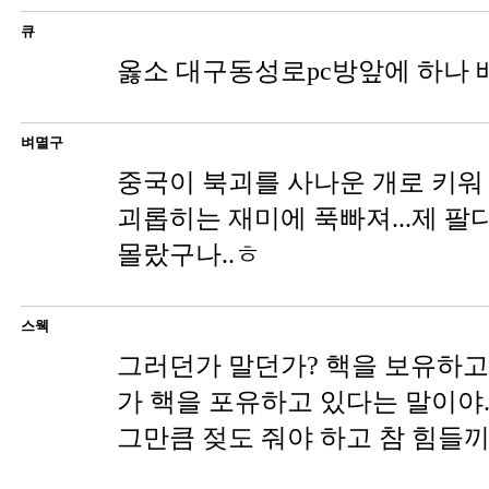
큐
옳소 대구동성로pc방앞에 하나
벼멸구
중국이 북괴를 사나운 개로 키워
괴롭히는 재미에 푹빠져...제 
몰랐구나..ㅎ
스웩
그러던가 말던가? 핵을 보유하고
가 핵을 포유하고 있다는 말이야
그만큼 젖도 줘야 하고 참 힘들끼