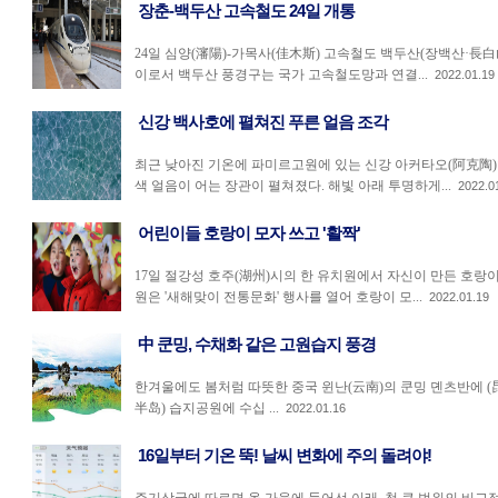
장춘-백두산 고속철도 24일 개통
24일 심양(瀋陽)-가목사(佳木斯) 고속철도 백두산(장백산·長白
이로서 백두산 풍경구는 국가 고속철도망과 연결...
2022.01.19
신강 백사호에 펼쳐진 푸른 얼음 조각
최근 낮아진 기온에 파미르고원에 있는 신강 아커타오(阿克陶)
색 얼음이 어는 장관이 펼쳐졌다. 해빛 아래 투명하게...
2022.0
어린이들 호랑이 모자 쓰고 '활짝'
17일 절강성 호주(湖州)시의 한 유치원에서 자신이 만든 호랑이
원은 '새해맞이 전통문화' 행사를 열어 호랑이 모...
2022.01.19
中 쿤밍, 수채화 같은 고원습지 풍경
한겨울에도 봄처럼 따뜻한 중국 윈난(云南)의 쿤밍 뎬츠반에 
半岛) 습지공원에 수십 ...
2022.01.16
16일부터 기온 뚝! 날씨 변화에 주의 돌려야!