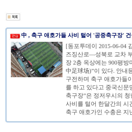
中 , 축구 애호가들 사비 털어 '공중축구장' 
[동포투데이 2015-06-0
즈징산로—성북로 교차 
장 2층 옥상에는 900평
中足球场)”이 있다. 안내
구전하며 축구 애호가들이
를 하고 있다고 중국신문망
축구장”은 정저우시의 청
사비를 털어 한달간의 시
축구 애호가인 수충은 지난 