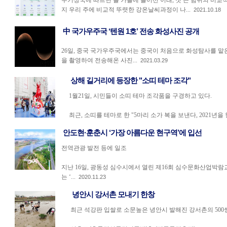
주기상국에 따르면 올 가을에 들어선 이래, 첫 큰 범위의 비교적 
지 우리 주에 비교적 뚜렷한 강온날씨과정이 나...
2021.10.18
中 국가우주국 ‘텐원 1호’ 전송 화성사진 공개
26일, 중국 국가우주국에서는 중국이 처음으로 화성탐사를 맡은 
을 촬영하여 전송해온 사진...
2021.03.29
상해 길거리에 등장한 "소띠 테마 조각"
1월21일, 시민들이 소띠 테마 조각품을 구경하고 있다.
최근, 소띠를 테마로 한 "5마리 소가 복을 보낸다, 2021년을 
안도현·훈춘시 ‘가장 아름다운 현구역’에 입선
전역관광 발전 등에 일조
지난 16일, 광동성 심수시에서 열린 제16회 심수문화산업박람교
는 ‘...
2020.11.23
녕안시 강서촌 모내기 한창
최근 석강판 입쌀로 소문높은 녕안시 발해진 강서촌의 500