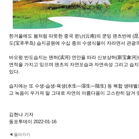
한겨울에도 봄처럼 따뜻한 중국 윈난(云南)의 쿤밍 뎬츠반에 
도(宝丰半岛) 습지공원에 수십 종의 수생식물이 자라면서 관광객
바오펑 반도습지는 뎬허(滇河) 연안을 따라 신보샹허(新宝象河)를 
면적을 가지고 있으며 뎬츠의 자연모습과 자연속성 그리고 습지
있다.
습지에는 또 수생-습생-육생(水生—湿生—陆生) 등 복합 생태
고 녹음이 우거져 말 그대로 자연의 아름다움이 고스란히 담겨 
김현나 기자
동포투데이 2022-01-16
◀ 돌아가기