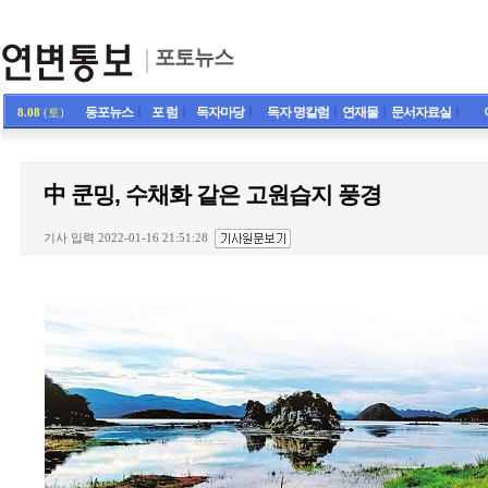
포토뉴스
동포뉴스
ㅣ
포 럼
ㅣ
독자마당
ㅣ
독자 명칼럼
ㅣ
연재물
ㅣ
문서자료실
ㅣ
8.08
(토)
中 쿤밍, 수채화 같은 고원습지 풍경
기사 입력 2022-01-16 21:51:28