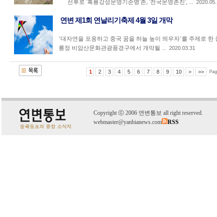
선후로 '흑룡강성문명기준병'촌, '전국문명촌진', ...
2020.05.
연변 제1회 연날리기축제 4월 3일 개막
‘대자연을 포옹하고 중국 꿈을 하늘 높이 띄우자’를 주제로 한 
룡정 비암산문화관광풍경구에서 개막될 ...
2020.03.31
1
2
3
4
5
6
7
8
9
10
>
>>
Pag
C
o
pyright
ⓒ
2006 연변통보 all right reserved.
webmaster@yanbianews.com
RSS