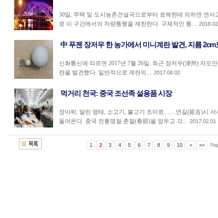
30일, 주택 및 도시농촌건설국으로부터 료해한데 의하면 연서
로 이 구간에서의 차량통행을 제한한다. 구체적인 통...
2018.02
中 푸젠 장저우 한 농가에서 미니계란 발견, 지름 2cm
신화통신에 따르면 2017년 7월 26일. 최근 장저우(漳州) 자
란을 발견했다. 일반적으로 계란의...
2017.08.02
먹거리 천국: 중국 조선족 설용품 시장
장아찌, 말린 명태, 소고기, 불고기 조미료……연길(延吉)시 
들어온다. 중국 전통명절 춘절(春節)을 앞두고 각...
2017.02.01
1
2
3
4
5
6
7
8
9
10
>
>>
Pag