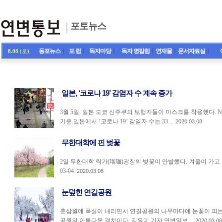
포토뉴스
동포뉴스
ㅣ
포 럼
ㅣ
독자마당
ㅣ
독자 명칼럼
ㅣ
연재물
ㅣ
문서자료실
ㅣ
8.08
(토)
일본, ‘코로나 19’ 감염자 수 계속 증가
3월 5일, 일본 도쿄 신주쿠의 보행자들이 마스크를 착용했다. NH
기준 일본에서 ‘코로나 19’ 감염자 수는 33...
2020.03.08
무한대학에 핀 벚꽃
2일 무한대학 락가(珞珈)광장의 벚꽃이 만발했다. 겨울이 가고 봄
03-04
2020.03.08
눈덮힌 연길공원
춘삼월에 폭설이 내리면서 연길공원의 나무마다에 눈꽃이 피는 
공원의 아름다운 경치이다. 김유미 기자 연변일보...
2020.03.08