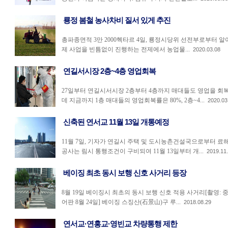
룡정 봄철 농사차비 질서 있게 추진
총파종면적 3만 2000헥타르 4일, 룡정시당위 선전부로부터 알
제 사업을 빈틈없이 진행하는 전제에서 농업물...
2020.03.08
연길서시장 2층~4층 영업회복
27일부터 연길시서시장 2층부터 4층까지 매대들도 영업을 회복
데 지금까지 1층 매대들의 영업회복률은 80%, 2층~4...
2020.03
신축된 연서교 11월 13일 개통예정
11월 7일, 기자가 연길시 주택 및 도시농촌건설국으로부터 료
공사는 림시 통행조건이 구비되여 11월 13일부터 개...
2019.11
베이징 최초 동시 보행 신호 사거리 등장
8월 19일 베이징시 최초의 동시 보행 신호 적용 사거리[촬영: 
어판 8월 24일] 베이징 스징산(石景山)구 루...
2018.08.29
연서교·연홍교·영빈교 차량통행 제한