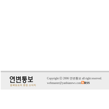
C
o
pyright
ⓒ
2006 연변통보 all right reserved.
webmaster@yanbianews.com
RSS