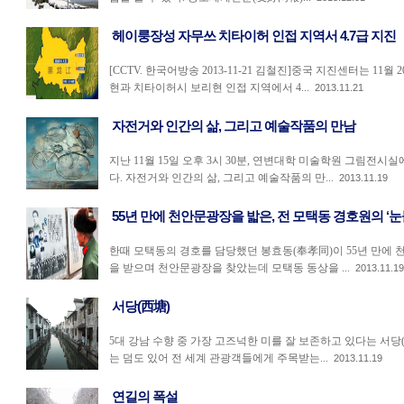
헤이룽장성 자무쓰 치타이허 인접 지역서 4.7급 지진
[CCTV. 한국어방송 2013-11-21 김철진]중국 지진센터는 11
현과 치타이허시 보리현 인접 지역에서 4...
2013.11.21
자전거와 인간의 삶, 그리고 예술작품의 만남
지난 11월 15일 오후 3시 30분, 연변대학 미술학원 그림전
다. 자전거와 인간의 삶, 그리고 예술작품의 만...
2013.11.19
55년 만에 천안문광장을 밟은, 전 모택동 경호원의 ‘눈
한때 모택동의 경호를 담당했던 봉효동(奉孝同)이 55년 만에 
을 받으며 천안문광장을 찾았는데 모택동 동상을 ...
2013.11.19
서당(西塘)
5대 강남 수향 중 가장 고즈넉한 미를 잘 보존하고 있다는 서당(
는 덤도 있어 전 세계 관광객들에게 주목받는...
2013.11.19
연길의 폭설