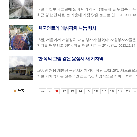
17일 아침부터 연길에 눈이 내리기 시작했는데 낮 무렵부터 폭
최근 몇 년간 내린 눈 가운데 가장 많은 눈으로 인...
2013.11.18
한국인들의 애심김치 나눔 행사
13일, 서울에서 애심김치 나눔 행사가 열렸다. 자원봉사자들은
김치를 버무리고 있다. 이날 담군 김치는 2만 5천...
2013.11.14
한 폭의 그림 같은 용정시 새 기차역
1936년 처음 개통된 용정시기차역이 지난 10월 29일 새모
계한 기차역사는 전통적인 조선족건축양식으로 지어...
2013.1
<<
<
11
12
13
14
15
16
17
18
19
20
>