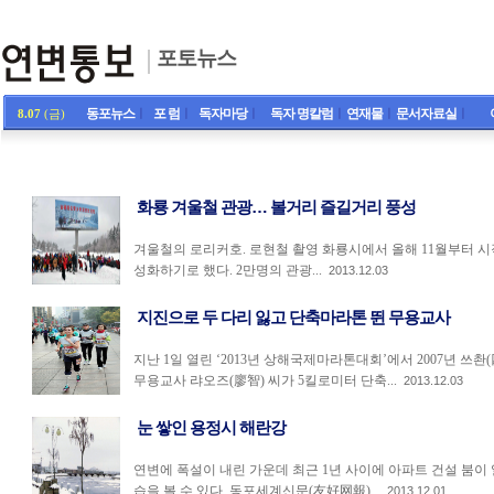
포토뉴스
동포뉴스
ㅣ
포 럼
ㅣ
독자마당
ㅣ
독자 명칼럼
ㅣ
연재물
ㅣ
문서자료실
ㅣ
8.07
(금)
화룡 겨울철 관광… 볼거리 즐길거리 풍성
겨울철의 로리커호. 로현철 촬영 화룡시에서 올해 11월부터 
성화하기로 했다. 2만명의 관광...
2013.12.03
지진으로 두 다리 잃고 단축마라톤 뛴 무용교사
지난 1일 열린 ‘2013년 상해국제마라톤대회’에서 2007년 쓰촨
무용교사 랴오즈(廖智) 씨가 5킬로미터 단축...
2013.12.03
눈 쌓인 용정시 해란강
연변에 폭설이 내린 가운데 최근 1년 사이에 아파트 건설 붐이 
습을 볼 수 있다. 동포세계신문(友好网報)...
2013.12.01