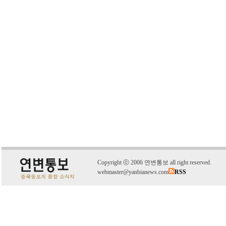
C
o
pyright
ⓒ
2006 연변통보 all right reserved.
webmaster@yanbianews.com
RSS