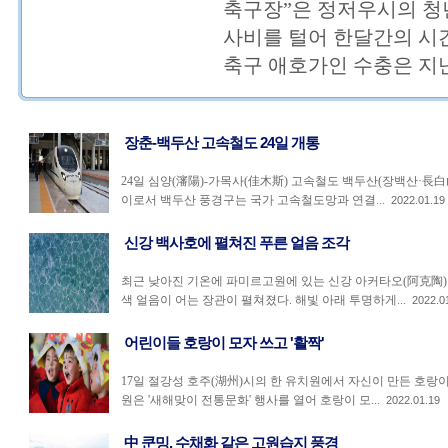
축구장”은 정저우시의 청
사비를 털어 한달간의 시
축구 애호가인 수충은 지난 
장춘-백두산 고속철도 24일 개통
24일 심양(瀋陽)-가목사(佳木斯) 고속철도 백두산(장백산·長白
이로서 백두산 풍경구는 국가 고속철도망과 연결...
2022.01.19
신강 백사호에 펼쳐진 푸른 얼음 조각
최근 낮아진 기온에 파미르고원에 있는 신강 아커타오(阿克陶)
색 얼음이 어는 장관이 펼쳐졌다. 해빛 아래 투명하게...
2022.0
어린이들 호랑이 모자 쓰고 '활짝'
17일 절강성 호주(湖州)시의 한 유치원에서 자신이 만든 호랑이
원은 '새해맞이 전통문화' 행사를 열어 호랑이 모...
2022.01.19
中 쿤밍, 수채화 같은 고원습지 풍경