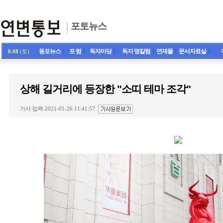
포토뉴스
동포뉴스
ㅣ
포 럼
ㅣ
독자마당
ㅣ
독자 명칼럼
ㅣ
연재물
ㅣ
문서자료실
ㅣ
8.08
(토)
상해 길거리에 등장한 "소띠 테마 조각"
기사 입력 2021-01-26 11:41:57