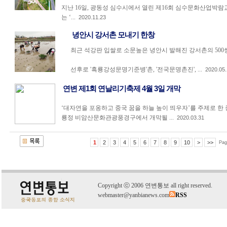
지난 16일, 광동성 심수시에서 열린 제16회 심수문화산업박람교
는 ‘...
2020.11.23
녕안시 강서촌 모내기 한창
최근 석강판 입쌀로 소문높은 녕안시 발해진 강서촌의 500
선후로 '흑룡강성문명기준병'촌, '전국문명촌진', ...
2020.05.
연변 제1회 연날리기축제 4월 3일 개막
‘대자연을 포옹하고 중국 꿈을 하늘 높이 띄우자’를 주제로 한 
룡정 비암산문화관광풍경구에서 개막될 ...
2020.03.31
1
2
3
4
5
6
7
8
9
10
>
>>
Pag
C
o
pyright
ⓒ
2006 연변통보 all right reserved.
webmaster@yanbianews.com
RSS