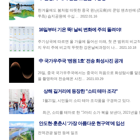
한겨울에도 봄처럼 따뜻한 중국 윈난(云南)의 쿤밍 뎬츠반에 
半岛) 습지공원에 수십 ...
2022.01.16
16일부터 기온 뚝! 날씨 변화에 주의 돌려야!
주기상국에 따르면 올 가을에 들어선 이래, 첫 큰 범위의 비교적 
지 우리 주에 비교적 뚜렷한 강온날씨과정이 나...
2021.10.18
中 국가우주국 ‘텐원 1호’ 전송 화성사진 공개
26일, 중국 국가우주국에서는 중국이 처음으로 화성탐사를 맡은 
을 촬영하여 전송해온 사진...
2021.03.29
상해 길거리에 등장한 "소띠 테마 조각"
1월21일, 시민들이 소띠 테마 조각품을 구경하고 있다.
최근, 소띠를 테마로 한 "5마리 소가 복을 보낸다, 2021년을 
안도현·훈춘시 ‘가장 아름다운 현구역’에 입선
전역관광 발전 등에 일조