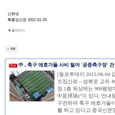
신화넷
흑룡강신문 2021-01-25
◀ 돌아가기
中 , 축구 애호가들 사비 털어 '공중축구장' 
[동포투데이 2015-06-0
즈징산로—성북로 교차 
장 2층 옥상에는 900평
中足球场)”이 있다. 안내
구전하며 축구 애호가들이
를 하고 있다고 중국신문망