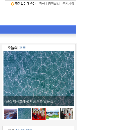
ㅣ
검색
ㅣ
중국날씨
ㅣ
공지사항
신강 백사호에 펼쳐진 푸른 얼음 조각