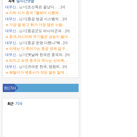
대무신...
님이
[조선족은 끝났다... ...]
에
이하 이거 중국 7월부터 시행되...
대무신...
님이
[중공 방공 시스템의 ...]
에
가장 열 받고 화가 가장 많은 사람...
대무신...
님이
[중공군도 러시아군과 ...]
에
중국,러시아제 무기들은 성능이 떨어...
대무신...
님이
[중공 운명 다했나?북...]
에
이제는 다 죽어가는 중공 경제 같구...
대무신...
님이
[옛날에 한국은 중국의...]
에
따지고 보면 중국의 역사는 선비족,...
대무신...
님이
[귀여운 한국, 영원히...]
에
해탈이가 변호사가 되든 말든 알게 ...