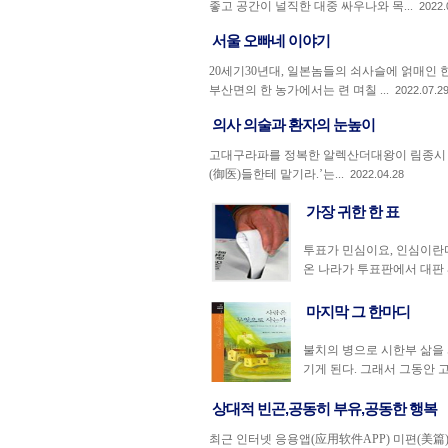
좋고 공간이 널직한 대중 싸우나와 목...
2022.
서울 오빠네 이야기
20세기30년대, 일본놈들의 쇠사슬에 얽매인
부산면의 한 농가에서는 련 며칠 ...
2022.07.2
의사 의술과 환자의 눈높이
고대구라파를 정복한 알렉산더대왕이 림종시 ‘자
(御医)들한테 맡기라.’는...
2022.04.28
가장 귀한 한 표
투표가 민심이요, 인심이란다
온 나라가 투표판에서 대판 싸
마지막 그 한마디
불치의 병으로 시한부 삶을
기게 된다. 그래서 그동안 
상대적 빈곤,공동히 부유,공동한 행복
최근 인터넷 응용앱(应用软件APP) 미편(美