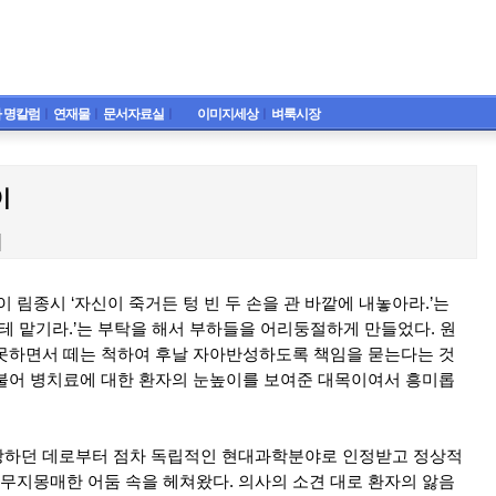
 명칼럼
ㅣ
연재물
ㅣ
문서자료실
ㅣ
이미지세상
ㅣ
벼룩시장
이
림종시 ‘자신이 죽거든 텅 빈 두 손을 관 바깥에 내놓아라.’는
테 맡기라.’는 부탁을 해서 부하들을 어리둥절하게 만들었다. 원
못하면서 떼는 척하여 후날 자아반성하도록 책임을 묻는다는 것
불어 병치료에 대한 환자의 눈높이를 보여준 대목이여서 흥미롭
팡하던 데로부터 점차 독립적인 현대과학분야로 인정받고 정상적
지몽매한 어둠 속을 헤쳐왔다. 의사의 소견 대로 환자의 앓음