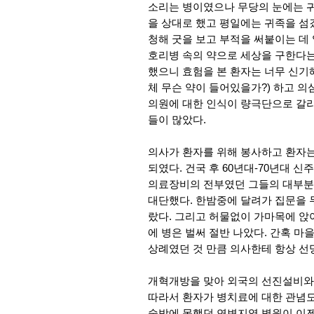
소리는 병이였으나 무당의 눈에는 귀
을 상대로 했고 평일에는 귀족을 섬
청해 굿을 보고 부적을 써붙이는 데
호리병 속의 약으로 세상을 구한다는
했으니 효험을 본 환자는 너무 신기
체 무슨 약이 들어있을가?) 하고 의
의원에 대한 인식이 량극단으로 갈라
들이 많았다.
의사가 환자를 위해 봉사하고 환자
되였다. 건국 후 60년대-70년대 
의료장비의 전부였던 그들의 대부분
대단했다. 한밤중에 달려가 집문을 
랐다. 그리고 허물없이 가마목에 앉아
에 병은 벌써 절반 나았다. 간혹 마
상례였던 것 만큼 의사한테 항상 선
개혁개방을 맞아 외국의 선진설비와
따라서 환자가 병치료에 대한 관념도
술밖에 못했던 연변지역 병원이 이