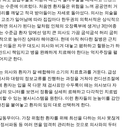
 수준에 이르렀다. 처음엔 환자들은 위험을 느껴 공공연히 거
리를 깨닿고 적극 받아들이는 자세로 돌아섰다. 의사는 의술을
 고조가 일어남에 따라 집집마다 한두권의 의학서적은 상식적으
 하면 의사가 된다는 말처럼 인체의 오장륙부에 생겨난 3만여종
는 수준급 환자 앞에선 덩치 큰 의사도 가끔 굽석굽석 허리 굽히
회적으로 높아진 상태라 해야겠다. 헌데 아직 허다한 질병은 근치
떤 이들은 자꾸 대도시 의사와 비겨 대놓고 폄하하고 헐뜯는가 하
반드시 책임지고 병을 완쾌하게 치료해야 한다는 억지주장을 펼
어지군 한다.
 의사와 환자가 잘 배합해야 소기의 치료효과를 거둔다. 급성
의사와 대량의 정보교류를 진행하는 과정을 거쳐야 컨디션조절에
에 환자는 입을 꾹 다문 채 검사표만 수두룩이 떼는 의사보다 자
상의 모니터를 보면서 정황을 상세히 료해하고 다각적인 치료법
의할 수 있는 봉사시스템을 원한다. 이런 환자들의 눈높이를 감안
진을 붙여놓고 환자의 임의 대로 선택하게 한다.
길동무이다. 가장 위험한 환자를 위해 최선을 다하는 의사 못잖게
, 정서파동 등 여러 면을 엄격히 관리하는 것으로 의사와의 두터