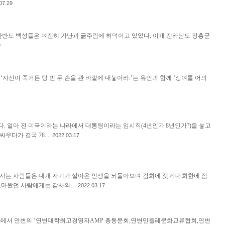
07.29
 한반도 백성들은 여전히 가난과 굶주림에 허덕이고 있었다. 이때 전라남도 장흥군
9
신이 죽거든 텅 빈 두 손을 관 바깥에 내놓아라.’는 유언과 함께 ‘상여를 어의
. 얼마 전 미국이라는 나라에서 대통령이라는 임시직(4년인가 8년인가?)을 놓고
우다가 결국 78...
2022.03.17
 사는 사람들은 대개 자기가 살아온 인생을 되돌아보며 감회에 젖거나 회한에 잠
고마왔던 사람에게는 감사의...
2022.03.17
篇)에서 연변의 ‘연변대학최고경영자AMP 총동문회,연변민들레문화교류협회,연변