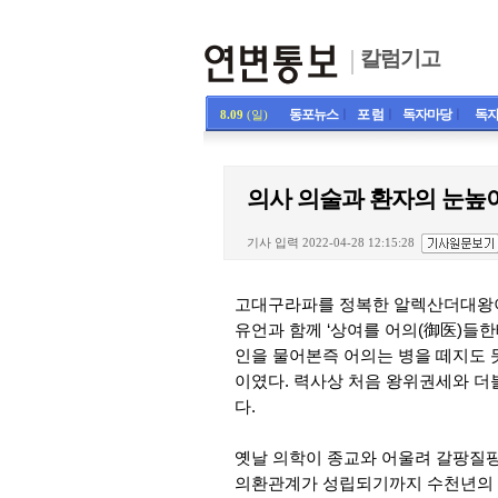
칼럼기고
동포뉴스
ㅣ
포 럼
ㅣ
독자마당
ㅣ
독자
8.09
(일)
의사 의술과 환자의 눈높
기사 입력 2022-04-28 12:15:28
고대구라파를 정복한 알렉산더대왕이 
유언과 함께 ‘상여를 어의(御医)들한
인을 물어본즉 어의는 병을 떼지도 
이였다. 력사상 처음 왕위권세와 더
다.
옛날 의학이 종교와 어울려 갈팡질
의환관계가 성립되기까지 수천년의 무