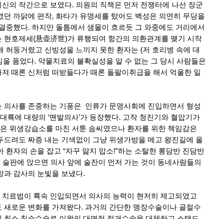
신의 작간으로 보였다. 의원의 직책은 먼저 전쟁터에 나선 장군
겼던 까닭에 편작, 화타가 유명세를 탔어도 백성은 의연히 무당을
 열중했다. 하지만 돌틈에서 샘물이 흐르듯 그 와중에도 거리에서
 현호제세(悬壶济世)가 류행되여 항간의 의환관계를 맺기 시작
해 허둥거렸고 신빙성을 느끼지 못한 환자는 (저 호리병 속에 대
심을 품었다. 약물치료의 불확실성을 알 수 없는 그 당시 사람들은
져 때론 신처럼 떠받들다가 때론 돌팔이취급을 해서 억울한 일
는 의사를 존중하는 기풍은 인류가 문명사회에 진입하면서 형성
신주대륙에 대량의 ‘맨발의사’가 등장했다. 고작 청진기와 혈압기가
은 위생강습소를 마친 서툰 솜씨였으나 환자를 위한 책임감은
두드려도 짜증 내는 기색없이 그냥 위생가방을 메고 왕진길에 올
 환자의 손을 잡고 “자꾸 앓지 맙소!”하는 소탈한 롱담반 진담반
을 술판에 앉으면 의사 앞에 술잔이 먼저 가는 것이 동네사람들의
망과 감사의 눈빛을 보냈다.
 치료법이 륙속 인입되면서 의사의 능력이 현저히 제고되였고
 새로운 변화를 가져왔다. 과거의 간단한 맹장수술이나 골절수
젠 최소 침습수술로 이왕의 대면적 절개수술을 대체하고 스탠드