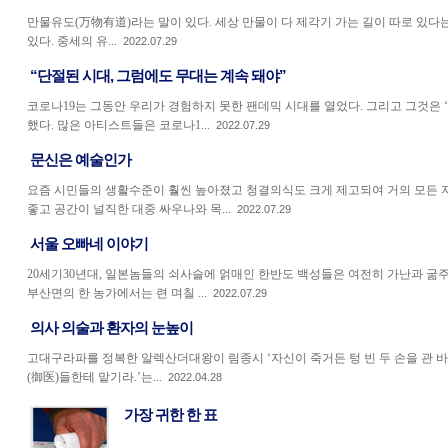
만물유도(万物有道)라는 말이 있다. 세상 만물이 다 제각기 가는 길이 따로 있다는
있다. 중세의 유...
2022.07.29
“단절된 시대, 그럼에도 무대는 계속 돼야”
코로나19는 그동안 우리가 경험하지 못한 팬데믹 시대를 열었다. 그리고 그것은
했다. 많은 아티스트들은 코로나1...
2022.07.29
문신은 예술인가
요즘 시민들의 생활수준이 훨씬 높아졌고 청결의식도 크게 제고되여 거의 모든
좋고 공간이 널직한 대중 싸우나와 목...
2022.07.29
서울 오빠네 이야기
20세기30년대, 일본놈들의 쇠사슬에 얽매인 한반도 백성들은 여전히 가난과 굶
부산면의 한 농가에서는 련 며칠 ...
2022.07.29
의사 의술과 환자의 눈높이
고대구라파를 정복한 알렉산더대왕이 림종시 ‘자신이 죽거든 텅 빈 두 손을 관 바
(御医)들한테 맡기라.’는...
2022.04.28
가장 귀한 한 표