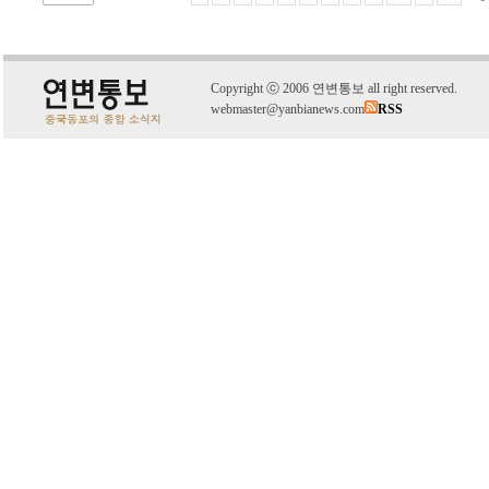
C
o
pyright
ⓒ
2006 연변통보 all right reserved.
webmaster@yanbianews.com
RSS