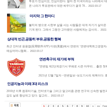
투표가 민심이요, 인심이란다. 얼마 전 미국이라는 나라에서 대
온 나라가 투표판에서 대판 싸우다가 결국 78...
2022.03.17
마지막 그 한마디
불치의 병으로 시한부 삶을 사는 사람들은 대개 자기가 살아온
기게 된다. 그래서 그동안 고마왔던 사람에게는 감사의...
2022.
상대적 빈곤,공동히 부유,공동한 행복
최근 인터넷 응용앱(应用软件APP) 미편(美篇)에서 연변의 ‘연변대학최고경영
애심어머니협회...
2022.03.17
연변축구의 재기에 부쳐
“연변팀 제2단계경기서 무패로 시즌 마무리… 출전 첫해
2021년 12월 7일자 <연변일보>보도기사의 제목이다. 호.
인공지능과 미래 3대 리스크
2010년 이후 컴퓨터기술, 인터넷기술 그리고 알고리즘 관련 연구의 신속한 발
감도 날로 향상되고 있다. 알고리...
2022.03.17
1
2
3
4
5
6
7
8
9
10
>
>>
Pag