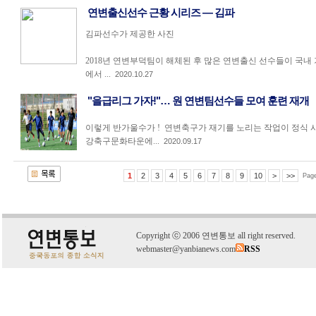
연변출신선수 근황 시리즈 — 김파
김파선수가 제공한 사진
2018년 연변부덕팀이 해체된 후 많은 연변출신 선수들이 국내
에서 ...
2020.10.27
"을급리그 가자!"… 원 연변팀선수들 모여 훈련 재개
이렇게 반가울수가 ! 연변축구가 재기를 노리는 작업이 정식 
강축구문화타운에...
2020.09.17
1
2
3
4
5
6
7
8
9
10
>
>>
Pag
C
o
pyright
ⓒ
2006 연변통보 all right reserved.
webmaster@yanbianews.com
RSS