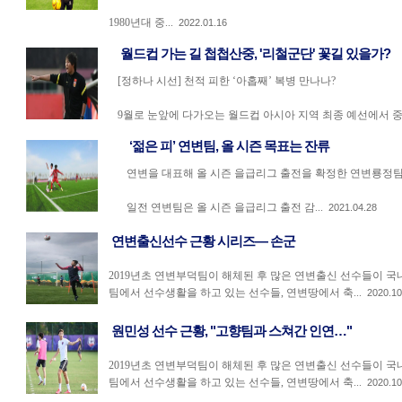
1980년대 중...
2022.01.16
월드컵 가는 길 첩첩산중, '리철군단' 꽃길 있을가?
[정하나 시선] 천적 피한 ‘아홉째’ 복병 만나나?
9월로 눈앞에 다가오는 월드컵 아시아 지역 최종 예선에서 중국팀
‘젊은 피’ 연변팀, 올 시즌 목표는 잔류
연변을 대표해 올 시즌 을급리그 출전을 확정한 연변룡정팀
일전 연변팀은 올 시즌 을급리그 출전 감...
2021.04.28
연변출신선수 근황 시리즈— 손군
2019년초 연변부덕팀이 해체된 후 많은 연변출신 선수들이 국
팀에서 선수생활을 하고 있는 선수들, 연변땅에서 축...
2020.10
원민성 선수 근황, "고향팀과 스쳐간 인연…"
2019년초 연변부덕팀이 해체된 후 많은 연변출신 선수들이 국
팀에서 선수생활을 하고 있는 선수들, 연변땅에서 축...
2020.10