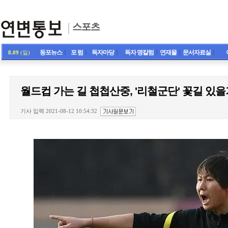
스포츠
동포뉴스
ㅣ
포 럼
ㅣ
독자마당
ㅣ
독자 명칼럼
ㅣ
연재물
ㅣ
문서자료실
ㅣ
8.09
(일)
월드컵 가는 길 첩첩산중, '리철군단' 꽃길 있을
기사 입력 2021-08-12 10:54:32