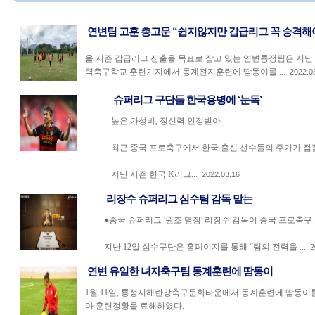
연변팀 고훈 총고문 “쉽지않지만 갑급리그 꼭 승격해
올 시즌 갑급리그 진출을 목표로 잡고 있는 연변룡정팀은 지난 
력축구학교 훈련기지에서 동계전지훈련에 땀동이를 ...
2022.0
슈퍼리그 구단들 한국용병에 ‘눈독’
높은 가성비, 정신력 인정받아
최근 중국 프로축구에서 한국 출신 선수들의 주가가 점
지난 시즌 한국 K리그...
2022.03.16
리장수 슈퍼리그 심수팀 감독 맡는
●중국 슈퍼리그 '원조 명장' 리장수 감독이 중국 프로축구
지난 12일 심수구단은 홈페이지를 통해 “팀의 전력을 ...
2
연변 유일한 녀자축구팀 동계훈련에 땀동이
1월 11일, 룡정시해란강축구문화타운에서 동계훈련에 땀동이
아 훈련정황을 료해하였다.