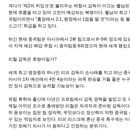
게다가 ‘제2의 히딩크’로 불리우는 박항서 감독이 이끄는 윁남은
현재 흐름을 타고 있어 고전이 예상되는 복병이다. 윁남의 최고 
국팀이라면서 “홈장에서 2:1, 원정에서 1점을 딸 것”이라는 등
소고기’ 취급을 하고 있다.
하긴 현재 중국팀은 아시아에서 2류 팀으로서 8~9위 정도에 있는
아 지역 예선 40강 추첨 시 종자팀중 8위였으며 현재 세계 랭킹
리철 감독은 호랑이일가?
세계 최고 명장중의 하나인 리피 감독이 손사래를 치고 떠난 중
아시아 1차 예선에서 4전 4승이라는 파죽 련승을 거둘 줄은 누
만 정식 감독으로 승격할 가능성이 높다.
유럽 류학파 출신에 다년간 프로팀에서 감독 경력을 쌓았고 또
제일 아끼던 조수로 총애받던 리철은 차곡차곡 준비된 감독이다.
히 돋보이는 점은 팀 장악력, 무엇보다도 정신력이 약한 중국팀
수 있는 적임자로 보인다. 리피 리스크에 혼난 중국 축구계는 
가진 토배기 의사가 더 용하다고 인정하는 분위기다.