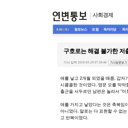
사회경제
동포뉴스
ㅣ
포 럼
ㅣ
독자마당
ㅣ
독자
8.06
(목)
구호로는 해결 불가한 저
기사 입력 2019-03-29 07:59:40
애를 낳고 2개월 되였을 때쯤, 갑자
시콜콜한 것이였다. 영문 모를 막막함
출근을 서두르던 남편은 놀라서 "미쳤
애를 가지고 낳았다는 것은 축복임이
아니였다. 말로는 다 표현할 수 없는
고 반복이였다.