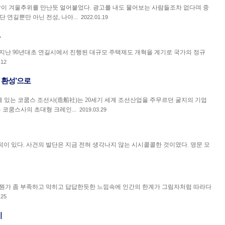
 겨울추위를 만난듯 얼어붙었다. 광고를 내도 물어보는 사람들조차 없다며 중
 연길뿐만 아닌 전성, 나아...
2022.01.19
 지난 90년대초 연길시에서 진행된 대규모 주택제도 개혁을 계기로 국가의 정규
.12
의 환성’으로
 있는 코쿰스 조선사(造船社)는 20세기 세계 조선산업을 주무르던 굴지의 기업
는 코쿰스사의 초대형 크레인...
2019.03.29
 적이 있다. 사건의 발단은 지금 전혀 생각나지 않는 시시콜콜한 것이였다. 영문 모
 뭔가 좀 부족하고 막히고 답답한듯한 느낌속에 인간의 한계가 그림자처럼 따라다
.25
기