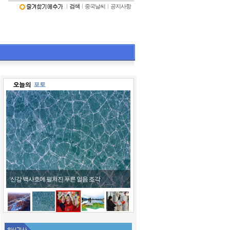
ㅣ
검색
ㅣ
중국날씨
ㅣ
공지사항
신강 백사호에 펼쳐진 푸른 얼음 조각