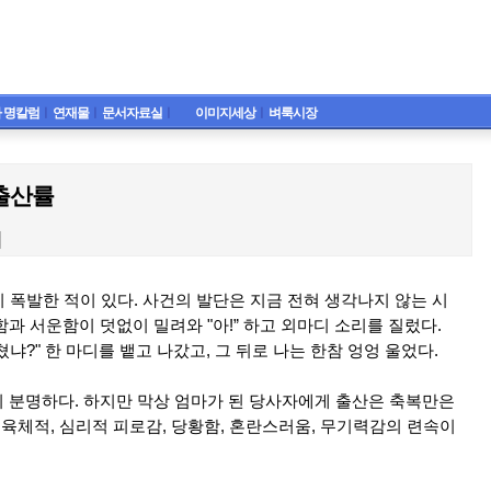
 명칼럼
ㅣ
연재물
ㅣ
문서자료실
ㅣ
이미지세상
ㅣ
벼룩시장
출산률
기 폭발한 적이 있다. 사건의 발단은 지금 전혀 생각나지 않는 시
과 서운함이 덧없이 밀려와 "아!” 하고 외마디 소리를 질렀다.
냐?" 한 마디를 뱉고 나갔고, 그 뒤로 나는 한참 엉엉 울었다.
 분명하다. 하지만 막상 엄마가 된 당사자에게 출산은 축복만은
 육체적, 심리적 피로감, 당황함, 혼란스러움, 무기력감의 련속이