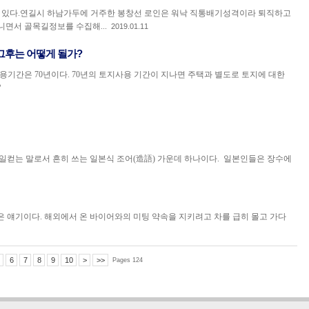
이 있다.연길시 하남가두에 거주한 봉창선 로인은 워낙 직통배기성격이라 퇴직하고
면서 골목길정보를 수집해...
2019.01.11
그후는 어떻게 될가?
용기간은 70년이다. 70년의 토지사용 기간이 지나면 주택과 별도로 토지에 대한
?
 일컫는 말로서 흔히 쓰는 일본식 조어(造語) 가운데 하나이다. 일본인들은 장수에
은 얘기이다. 해외에서 온 바이어와의 미팅 약속을 지키려고 차를 급히 몰고 가다
6
7
8
9
10
>
>>
Pages 124