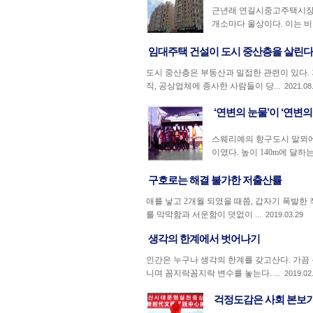
근년래 연길시중고주택시장이
개소마다 울상이다. 이는 비단
임대주택 건설이 도시 중산층을 살린다
도시 중산층은 부동산과 밀접한 관련이 있다.
직, 공상업체에 종사한 사람들이 당...
2021.08
‘연변의 눈물’이 ‘연변​
스웨리예의 항구도시 말뫼에
이였다. 높이 140m에 달하
구호로는 해결 불가한 저출산률
애를 낳고 2개월 되였을 때쯤, 갑자기 폭발한
를 막막함과 서운함이 덧없이 ...
2019.03.29
생각의 한계에서 벗어나기
인간은 누구나 생각의 한계를 갖고산다. 가끔
니며 꼼지락꼼지락 변수를 놓는다. ...
2019.02
걱정도감은 사회 본보