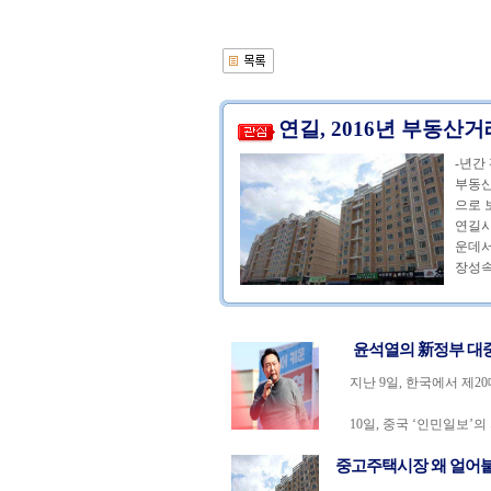
연길, 2016년 부동산
-년간
부동산
으로 
연길시
운데서
장성속
윤석열의 新정부 대
지난 9일, 한국에서 제2
10일, 중국 ‘인민일보’의
중고주택시장 왜 얼어