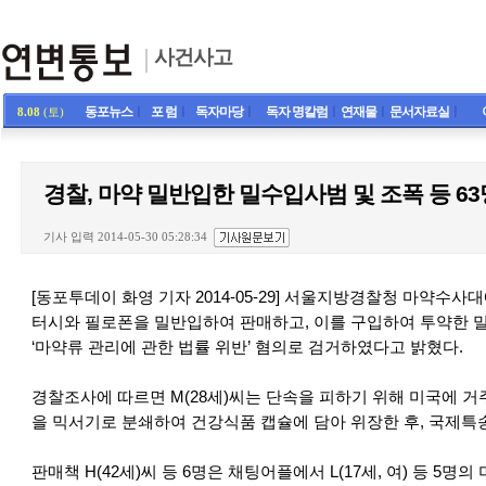
사건사고
동포뉴스
ㅣ
포 럼
ㅣ
독자마당
ㅣ
독자 명칼럼
ㅣ
연재물
ㅣ
문서자료실
ㅣ
8.08
(토)
경찰, 마약 밀반입한 밀수입사범 및 조폭 등 63
기사 입력 2014-05-30 05:28:34
[동포투데이 화영 기자 2014-05-29] 서울지방경찰청 마약
터시와 필로폰을 밀반입하여 판매하고, 이를 구입하여 투약한 밀반
‘마약류 관리에 관한 법률 위반’ 혐의로 검거하였다고 밝혔다.
경찰조사에 따르면 M(28세)씨는 단속을 피하기 위해 미국에 
을 믹서기로 분쇄하여 건강식품 캡슐에 담아 위장한 후, 국제특송
판매책 H(42세)씨 등 6명은 채팅어플에서 L(17세, 여) 등 5