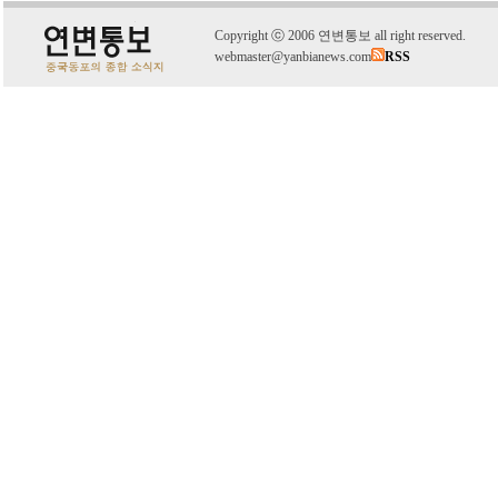
C
o
pyright
ⓒ
2006 연변통보 all right reserved.
webmaster@yanbianews.com
RSS