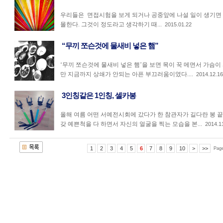
우리들은 면접시험을 보게 되거나 공중앞에 나설 일이 생기면
몰한다. 그것이 정도라고 생각하기 때...
2015.01.22
“무끼 쪼슨것에 물새비 넣은 햄”
‘무끼 쪼슨것에 물새비 넣은 햄’을 보면 목이 꾹 메면서 가슴이
만 지금까지 상쇄가 안되는 아픈 부끄러움이였다....
2014.12.16
3인칭같은 1인칭, 셀카봉
올해 여름 어떤 서예전시회에 갔다가 한 참관자가 길다란 봉 
갖 예쁜척을 다 하면서 자신의 얼굴을 찍는 모습을 본...
2014.1
1
2
3
4
5
6
7
8
9
10
>
>>
Pag