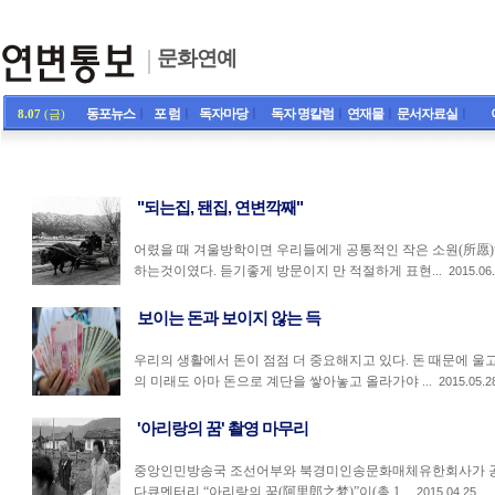
문화연예
동포뉴스
ㅣ
포 럼
ㅣ
독자마당
ㅣ
독자 명칼럼
ㅣ
연재물
ㅣ
문서자료실
ㅣ
8.07
(금)
"되는집, 됀집, 연변깍째"
어렸을 때 겨울방학이면 우리들에게 공통적인 작은 소원(所愿)
하는것이였다. 듣기좋게 방문이지 만 적절하게 표현...
2015.06
보이는 돈과 보이지 않는 득
우리의 생활에서 돈이 점점 더 중요해지고 있다. 돈 때문에 울고
의 미래도 아마 돈으로 계단을 쌓아놓고 올라가야 ...
2015.05.2
'아리랑의 꿈' 촬영 마무리
중앙인민방송국 조선어부와 북경미인송문화매체유한회사가 공
다큐멘터리 “아리랑의 꿈(阿里郎之梦)”이(총 1...
2015.04.25