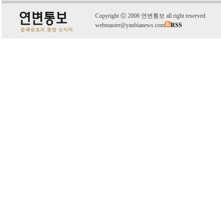
C
o
pyright
ⓒ
2006 연변통보 all right reserved.
webmaster@yanbianews.com
RSS