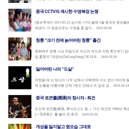
중국 CCTV의 섹시한 수영복장 논쟁
[동포투데이 2015-03-25 김다윗 기자] 올해 1월 중국의 중앙
펴냈다. 이 방송프로는 수영을 좀 알지...
2015.04.05
청룽 “크기 전에 늙어버린 청룽” 출간
영화배우 청룽 사상 처음으로 자신의 외도로 인한 혼인위기 담론 [동포
일 홍콩의 “대공보(DaGongWang)”에 따르...
2015.03.29
잃어버린 나의 “드살”
어렸을 때 난 장난이 너무 심해서 아빠한테 수도 없이 머리에 
에 눈물을 대롱대롱 단채 1분도 안돼서 또 같은 장...
2015.03.14
중국 로큰롤(摇滚)의 창시자 - 최건
조선족 로큰롤(摇滚, 록이라고도 함, ）가수 최건은 1986년
(一无所有)》를 불러 전 중국...
2015.02.02
개성을 잃지말고 원모습 그대로