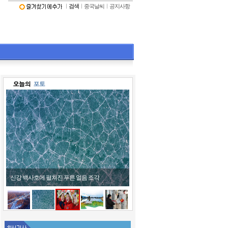
ㅣ
검색
ㅣ
중국날씨
ㅣ
공지사항
신강 백사호에 펼쳐진 푸른 얼음 조각