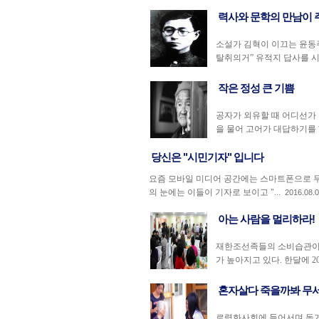
력사와 문학의 만남이 
소설가 김혁이 이끄는 윤동
탈취의거” 유적지 답사를 시
작은 정성 큰 기쁨
공자가 외유할 때 어디선가
을 물어 고어가 대답하기를 “.
당신은 "시민기자" 입니다
요즘 모바일 미디어 공간에는 스마트폰으로 무
의 눈에는 이들이 기자로 보이고 "...
2016.08.
아는 사람을 멀리하라!
재한조선족들의 소비습관이 
가 높아지고 있다. 한달에 20
혼자살다 죽을까봐 무
로령화사회에 들어서며 독거