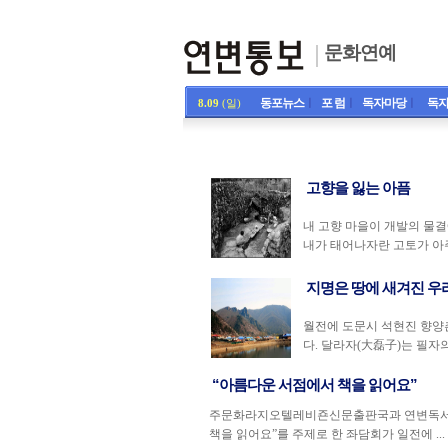
문화연예
동포뉴스
ㅣ
포 럼
ㅣ
독자마당
ㅣ
독자
8.09
(일)
고향을 잃는 아픔
내 고향 마을이 개발의 물
내가 태어나자란 고토가 아주
지명은 땅에 새겨진 우
월전에 도문시 석현진 향양
다. 달라자(大磊子)는 필자의
“아름다운 서점에서 책을 읽어요”
주문화라지오텔레비죤신문출판국과 연변독서협
책을 읽어요”를 주제로 한 좌담회가 일전에 ...