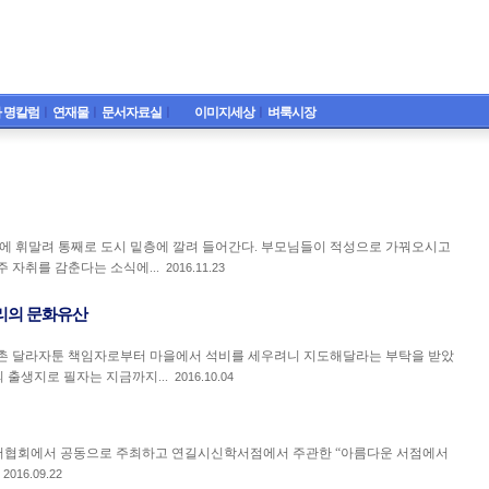
 명칼럼
ㅣ
연재물
ㅣ
문서자료실
ㅣ
이미지세상
ㅣ
벼룩시장
결에 휘말려 통째로 도시 밑층에 깔려 들어간다. 부모님들이 적성으로 가꿔오시고
 자취를 감춘다는 소식에...
2016.11.23
리의 문화유산
촌 달라자툰 책임자로부터 마을에서 석비를 세우려니 지도해달라는 부탁을 받았
 출생지로 필자는 지금까지...
2016.10.04
회에서 공동으로 주최하고 연길시신학서점에서 주관한 “아름다운 서점에서
2016.09.22