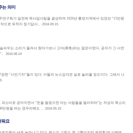
주는 의미
주연구회가 일전에 력사답사팀을 결성하여 1920년 룡정지역에서 있었던 “15만원
작으로 유적지 정기답사...
2016.09.15
 슬피우는 소리가 들려서 찾아가보니 고어(皋鱼)라는 젊은이였다. 공자가 그 사연
..
2016.08.14
장한 "시민기자"들이 있다. 이들의 뉴스감각은 실로 놀라울 정도이다. 그래서 나
05
과소비로 굳어지면서 “돈을 벌겠으면 아는 사람들을 멀리하라”는 자성의 목소리
0만원을 버는 경우라해도 ...
2016.05.15
서워요
로인들이 날로 늘어나고 있다. 평소의 고독도 큰 고통이지만 운명할 때 신변에