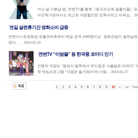
지난 설 이튿날 밤, 연변TV를 통해《중국조선족 걸출인물》
수민족가운데서도 최고로 자랑할만한 민족이라고 자부심...
20
연길 설련휴기간 영화소비 급증
연변이스트영화성 정월초하루부터 매일 관객 1000명이상 영화관람이 음력설련
였다. ...
2014.02.10
연변TV “이밤즐” 등 한국풍 코미디 인기
진행자 억양도 “평양식 말투에서 부드럽운 서울말로 바뀌어” 지난 
첫 예능프로그램 “이밤은 즐거워(이하 이밤...
2014.01.27
1
2
3
4
5
6
7
8
9
10
>
>>
Pag