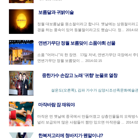
보름달과 귀밝이술
정월 대보름날을 원소절이라고 합니다. 옛날에는 상원절이라고
경을 하는 풍속이 있어 등불절이라고도 했습니다. 정...
2014.02
연변가무단 정월 보름맞이 소품야회 선물
소품 “어머니”의 한 장면. 13일 저녁, 연변가무단 극장에서 
연변가무단 정월 보름맞이 ...
2014.02.15
중한가수 손잡고 노래 '귀향' 눈물로 열창
설운도(오른쪽), 김파 가수가 심양시조선족문화예술관에
마작바람 잠 재워야
마작은 먼 옛날에 중국에서 만들어졌고 상층인물들의 오락방식
널리 보급되여 많은 사람들이 짬만 있으면 마작판을 ...
2014.02
한복저고리에 청바지가 웬말이냐?