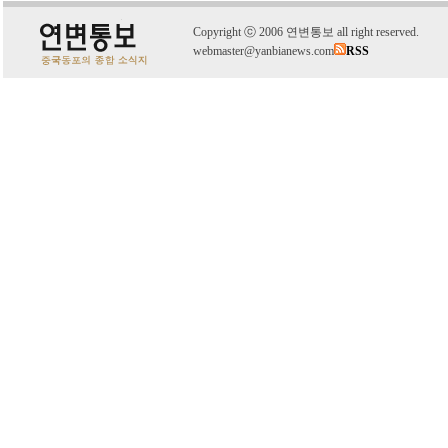
C
o
pyright
ⓒ
2006 연변통보 all right reserved.
webmaster@yanbianews.com
RSS