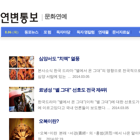
문화연예
동포뉴스
ㅣ
포 럼
ㅣ
독자마당
ㅣ
독자 명칼럼
ㅣ
연재물
ㅣ
문서자료실
ㅣ
8.06
(목)
심양서도 "치맥" 열풍
본사소식 한국 드라마 “별에서 온 그대”의 영향으로 전국적으로
심양 서탑에 있는 ...
2014.03.05
료녕성 “별 그대” 선호도 전국 제4위
한국드라마 “별에서 온 그대”(이하 “별 그대”)에 대한 선호도가
에 이르고있다고 국내 언론들이 보도했다. ...
2014.03.05
오복이란?
<오복>이란 본래 <서경(書經> 의 <홍범(洪范>에서 나온 말이
적...
2014.02.19