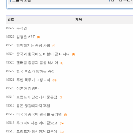
오늘의 토론
번호
제목
무적인
49527
김정은 APT
49526
(1)
험악해지는 중공 사회
49525
(4)
중국과 한국에도 버블이 곧 터지나
49524
(1)
팬터곰 중공과 불곰 러시아
49523
(8)
한국 ㅈ소가 망하는 과정
49522
푸틴 핵무기 교정교리
49521
(13)
이혼한 김병만
49520
트럼프가 당선돼서 좋은점
49519
(3)
용돈 끊길때까지 38일
49518
미국이 중국에 관세를 올리면
49517
(4)
우크라이나는 이미 끝났고
49516
(15)
트럼프가 당선된거 같은데
49515
(11)