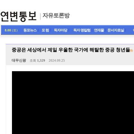
자유토론방
동포뉴스
ㅣ
포 럼
ㅣ
독자마당
ㅣ
독자 명칼럼
ㅣ
연재물
ㅣ
문서자료실
ㅣ
8.08
(토)
중공은 세상에서 제일 우울한 국가에 해탈한 중공 청년들
(1)
대무신왕
조회
1,329
2024.09.25