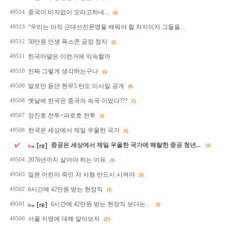
중국이 비자없이 오라고하네...
49514
(4)
“우리는 아직 근대선진문명을 배워야 할 처지이지 그들을...
49513
50만원 인생 폭스콘 공장 창지
49512
(2)
한국아덜은 이런거에 익숙할까
49511
진짜 그렇게 생각하는구나
49510
(5)
말로만 듣던 현무5 탄도 미사일 공개
49509
(9)
옛날에 한국은 중국의 속국 이었다???
49508
(7)
장진호 전투=파로호 전투
49507
(1)
한국은 세상에서 제일 우울한 국가
49506
(1)
중공은 세상에서 제일 우울한 국가에 해탈한 중공 청년...
(1)
2076년까지 살아야 하는 이유
49504
(1)
일본 어린이 죽인 자 사형 반드시 시켜야
49503
(3)
6시간에 42만원 받는 현장직
49502
(3)
6시간에 42만원 받는 현장직 보다는...
49501
(1)
서울 지명에 대해 알아보자
49500
(17)