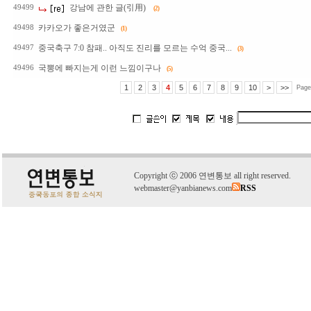
강남에 관한 글(引用)
49499
(2)
카카오가 좋은거였군
49498
(1)
중국축구 7:0 참패.. 아직도 진리를 모르는 수억 중국...
49497
(3)
국뽕에 빠지는게 이런 느낌이구나
49496
(5)
1
2
3
4
5
6
7
8
9
10
>
>>
Page
C
o
pyright
ⓒ
2006 연변통보 all right reserved.
webmaster@yanbianews.com
RSS