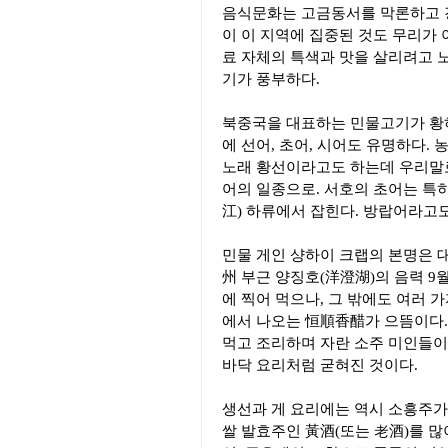
음식문화는 고금동서를 막론하고 경
이 이 지역에 집중된 것도 무리가 
료 자체의 특색과 맛을 살리려고 
기가 풍부하다.
북중국을 대표하는 민물고기가 황하
에 선어, 초어, 시어도 유명하다.
노래 황선이라고도 하는데 우리말로
어의 일종으로. 서호의 초어는 특
江) 하류에서 잡힌다. 방랍어라고
민물 게인 샹하이 크랩의 본명은 대
州 부근 양징호(洋澄湖)의 음력 9월
에 찍어 먹으나, 그 밖에도 여러 
에서 나오는 恒順香醋가 으뜸이다.
먹고 조리하며 자란 소주 미인들이
바닥 요리처럼 굳혀진 것이다.
생선과 게 요리에는 역시 소흥주가
쌀 발효주인 黃酒(또는 老酒)를 많