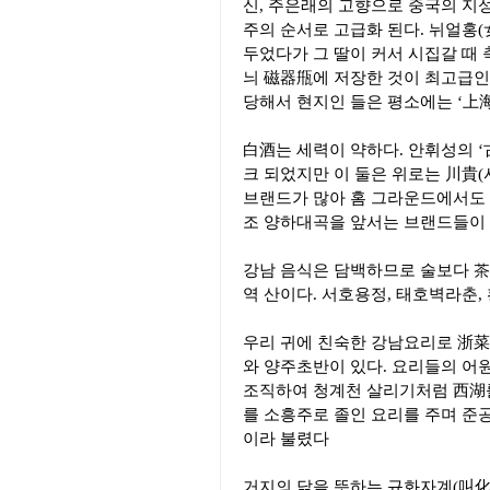
신, 주은래의 고향으로 중국의 지성
주의 순서로 고급화 된다. 뉘얼홍(
두었다가 그 딸이 커서 시집갈 때 
늬 磁器甁에 저장한 것이 최고급인 
당해서 현지인 들은 평소에는 ‘上海
白酒는 세력이 약하다. 안휘성의 
크 되었지만 이 둘은 위로는 川貴(
브랜드가 많아 홈 그라운드에서도 찾
조 양하대곡을 앞서는 브랜드들이 
강남 음식은 담백하므로 술보다 茶와
역 산이다. 서호용정, 태호벽라춘,
우리 귀에 친숙한 강남요리로 浙菜
와 양주초반이 있다. 요리들의 어
조직하여 청계천 살리기처럼 西湖를
를 소흥주로 졸인 요리를 주며 준
이라 불렸다
거지의 닭을 뜻하는 규화자계(叫化子鷄;