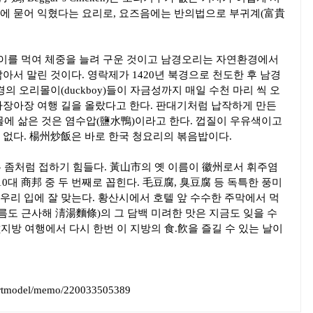
에 묻어 익혔다는 요리로, 요즈음에는 반의법으로 부귀계(富貴
이를 먹여 체중을 늘려 구운 것이고 남경오리는 자연환경에서
아서 말린 것이다. 영락제가 1420년 북경으로 천도한 후 남경
의 오리몰이(duckboy)들이 자금성까지 매일 수천 마리 씩 오
아장아장 여행 길을 올랐다고 한다. 판대기처럼 납작하게 만든
물에 삶은 것은 염수압(鹽水鴨)이라고 한다. 껍질이 우유색이고
 없다. 楊州炒飯은 바로 한국 청요리의 볶음밥이다.
 좀처럼 접하기 힘들다. 黃山市의 옛 이름이 徽州로서 휘주염
0대 商邦 중 두 번째로 꼽힌다. 毛豆腐, 臭豆腐 등 독특한 풍미
우리 입에 잘 맞는다. 황산시에서 호텔 앞 수수한 주막에서 먹
;이름도 근사해 淸湯麵條)의 그 담백 미려한 맛은 지금도 잊을 수
璜지방 여행에서 다시 한번 이 지방의 食.飮을 즐길 수 있는 날이
artmodel/memo/220033505389