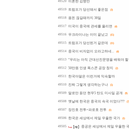
이혼한 김병만
49520
트럼프가 당선돼서 좋은점
49519
(3)
용돈 끊길때까지 38일
49518
미국이 중국에 관세를 올리면
49517
(4)
우크라이나는 이미 끝났고
49516
(15)
트럼프가 당선된거 같은데
49515
(11)
중국이 비자없이 오라고하네...
49514
(4)
“우리는 아직 근대선진문명을 배워야 할 
49513
50만원 인생 폭스콘 공장 창지
49512
(2)
한국아덜은 이런거에 익숙할까
49511
진짜 그렇게 생각하는구나
49510
(5)
말로만 듣던 현무5 탄도 미사일 공개
49509
(9)
옛날에 한국은 중국의 속국 이었다???
49508
(7)
장진호 전투=파로호 전투
49507
(1)
한국은 세상에서 제일 우울한 국가
49506
(1)
중공은 세상에서 제일 우울한 국가
49505