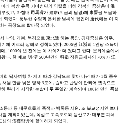
 난 이래 북방 유목 기마병단의 약탈을 피해 강북의 중산층이 淮
이루었고, 마침내 司馬睿가 建康(지금의 남경)에 東晉을 도읍하
게 되었다. 풍부한 수량과 온화한 날씨에 힘입어 唐代에는 이 지
있는 곡창으로 탈바꿈 되었다.
 낙양, 개봉, 북경으로 東北進 하는 동안, 경제중심은 양주,
세기에 이르러 상해로 정착되었다. 2006년 江浙의 1인당 소득이
인데, 1000여 년 전에는 이 차이가 더 컸다고 한다. 문화예술에서
왔다. 한 예로 明·淸 500년간의 科擧 장원급제자의 70%가 江
상미회 답사여행 차 제비 따라 강남으로 찾아 나선 때가 1월 중순
 서울 만큼 낮은 영하 3도에, 습하고 난방이 안되어 뼛속으로
히 뿌리기 시작한 눈발이 두 주일간 계속되며 100년 만의 폭설
 소동파 등 대문호들의 족적과 백록동 서원, 또 불교성지인 보타
탐사할 계획이었는데, 폭설로 고속도로와 등산로가 대부분 폐쇄
 도심의 酒樓탐방에 할애하게 되었다.