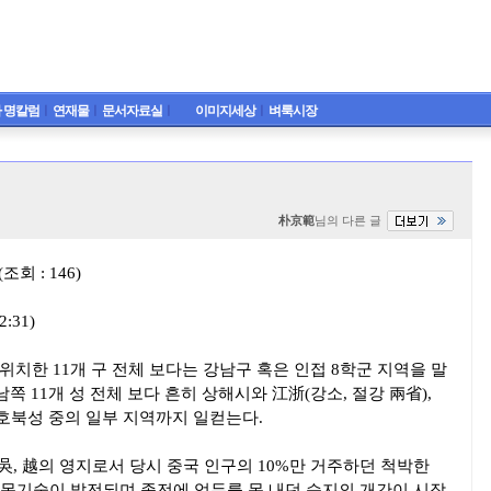
 명칼럼
ㅣ
연재물
ㅣ
문서자료실
ㅣ
이미지세상
ㅣ
벼룩시장
朴京範
님의 다른 글
회 : 146)
:31)
위치한 11개 구 전체 보다는 강남구 혹은 인접 8학군 지역을 말
남쪽 11개 성 전체 보다 흔히 상해시와 江浙(강소, 절강 兩省),
·호북성 중의 일부 지역까지 일컫는다.
 吳, 越의 영지로서 당시 중국 인구의 10%만 거주하던 척박한
목기술이 발전되며 종전에 엄두를 못 내던 습지의 개간이 시작