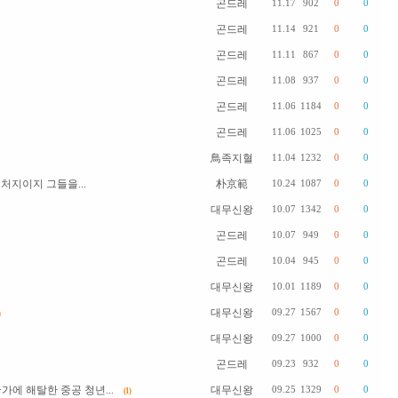
곤드레
11.17
902
0
0
곤드레
11.14
921
0
0
곤드레
11.11
867
0
0
곤드레
11.08
937
0
0
곤드레
11.06
1184
0
0
곤드레
11.06
1025
0
0
鳥족지혈
11.04
1232
0
0
처지이지 그들을...
朴京範
10.24
1087
0
0
대무신왕
10.07
1342
0
0
곤드레
10.07
949
0
0
곤드레
10.04
945
0
0
대무신왕
10.01
1189
0
0
대무신왕
09.27
1567
0
0
대무신왕
09.27
1000
0
0
곤드레
09.23
932
0
0
에 해탈한 중공 청년...
대무신왕
09.25
1329
0
0
(1)