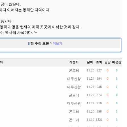
 곳이 많은데,
까지 이어지는 동해안 지역이다.
 증거다.
영국 지명을 현재의 미국 곳곳에 이식한 것과 같다.
는 역사적 사실이다. ^^
한 주간 토론 >
더보기
목
작성자
날짜
조회
공감
비공감
곤드레
11.25
927
0
0
대무신왕
11.24
894
0
0
대무신왕
11.24
938
0
0
곤드레
11.22
874
0
0
대무신왕
11.22
910
0
0
곤드레
11.20
896
0
0
곤드레
11.19
1221
0
0