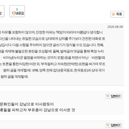
0
2026.08.08
 자유'를 포함하지 않으며, 진정한 자유는 '책임'이 따라야 아름답다 생각합니
 자신을 나타내는 유일한 모습으로 상대에게 상처를 주기보다 건전한 대화로 토
남깁시다. 다음 사항을 주의하지 않으면 글쓰기가 정지될 수도 있습니다. 첫째,
을 게재'해 불필요한 분란을 조성할 때. 둘째, 발제글과 댓글을 통해 특정 누리
비아냥(누리꾼 필명을 비하하는 것까지 포함) 등을 하면서 '비난ㆍ비판할 때.
는 토론을 통한 타당한 비판 외, '부적절하고 저속한(천박한) 표현을 써가며 무조
하 글을 게재'할 때. 넷째, 양쪽 전체 집단(중국동포, 한국동포)과 상대 국가
폄하 글을 게재할 때.
 문화인들이 강남으로 이사왔듯이
貧者들을 피하고자 부유층이 강남으로 이사온 것