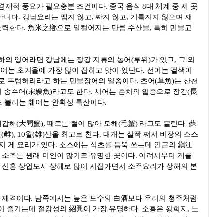
제적 풍요가 필요충분 조건이다. 중국 음식 8대 체계 중 세 곳
아니다. 강남요리는 맵지 않고, 짜지 않고, 기름지지 않으며 재
노력한다. 魚米之鄕으로 일컬어지는 만큼 수산물, 특히 민물고
의 잉어라면 강남에는 장강 지류의 농어(루위)가 있고, 그 외
 농어는 초겨울에 가장 많이 잡히고 맛이 있단다. 선어는 겉색이
 두렁허리라고 하는 민물장어의 일종이다. 초어(草魚)는 산천
히 송수어(宋嫂魚)라고도 한다. 시어는 준치의 일종으로 장강(長
도 불리는 췌어는 안휘성 특산이다.
갑해(大閘蟹), 때로는 털이 많아 모해(毛蟹) 라고도 불린다. 蘇
(雌), 10월(雄)산을 최고로 친다. 대개는 살짝 쪄서 비장의 소스
가지 게 요리가 있다. 소스에는 식초를 듬뿍 쓰는데 인근의 鎭江
 소주는 원래 미인이 많기로 유명한 곳이다. 어려서부터 게를
 신흥 상업도시 상해로 많이 시집가면서 소주요리가 상해의 본
 제격이다. 남쪽에서는 높은 도수의 白酒보다 우리의 청주처럼
이 즐기는데 절강성의 紹興이 가장 유명하다. 소흥은 왕희지, 노