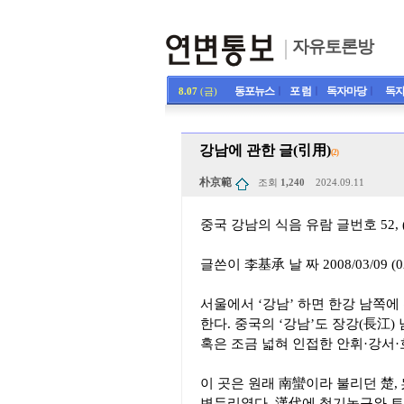
자유토론방
동포뉴스
ㅣ
포 럼
ㅣ
독자마당
ㅣ
독자
8.07
(금)
강남에 관한 글(引用)
(2)
朴京範
조회
1,240
2024.09.11
중국 강남의 식음 유람 글번호 52, (조
글쓴이 李基承 날 짜 2008/03/09 (02
서울에서 ‘강남’ 하면 한강 남쪽에 
한다. 중국의 ‘강남’도 장강(長江) 
혹은 조금 넓혀 인접한 안휘·강서
이 곳은 원래 南蠻이라 불리던 楚,
변두리였다. 漢代에 철기농구와 토