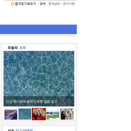
ㅣ
검색
ㅣ
중국날씨
ㅣ
공지사항
신강 백사호에 펼쳐진 푸른 얼음 조각