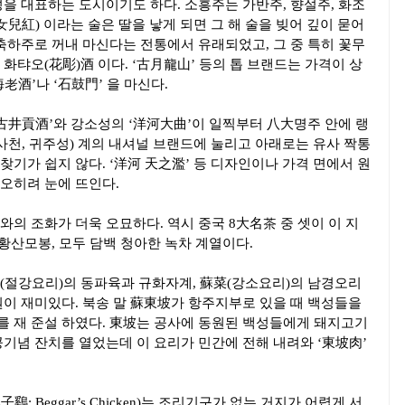
을 대표하는 도시이기도 하다. 소흥주는 가반주, 향설주, 화조
女兒紅) 이라는 술은 딸을 낳게 되면 그 해 술을 빚어 깊이 묻어
축하주로 꺼내 마신다는 전통에서 유래되었고, 그 중 특히 꽃무
화탸오(花彫)酒 이다. ‘古月龍山’ 등의 톱 브랜드는 가격이 상
老酒’나 ‘石鼓門’ 을 마신다.
‘古井貢酒’와 강소성의 ‘洋河大曲’이 일찍부터 八大명주 안에 랭
사천, 귀주성) 계의 내셔널 브랜드에 눌리고 아래로는 유사 짝통
기가 쉽지 않다. ‘洋河 天之濫’ 등 디자인이나 가격 면에서 원
오히려 눈에 뜨인다.
의 조화가 더욱 오묘하다. 역시 중국 8大名茶 중 셋이 이 지
 황산모봉, 모두 담백 청아한 녹차 계열이다.
(절강요리)의 동파육과 규화자계, 蘇菜(강소요리)의 남경오리
원이 재미있다. 북송 말 蘇東坡가 항주지부로 있을 때 백성들을
 재 준설 하였다. 東坡는 공사에 동원된 백성들에게 돼지고기
공기념 잔치를 열었는데 이 요리가 민간에 전해 내려와 ‘東坡肉’
 Beggar’s Chicken)는 조리기구가 없는 거지가 어렵게 서