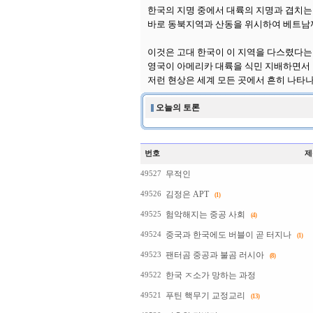
한국의 지명 중에서 대륙의 지명과 겹치는
바로 동북지역과 산동을 위시하여 베트남
이것은 고대 한국이 이 지역을 다스렸다는
영국이 아메리카 대륙을 식민 지배하면서 
저런 현상은 세계 모든 곳에서 흔히 나타나
오늘의 토론
번호
제
무적인
49527
김정은 APT
49526
(1)
험악해지는 중공 사회
49525
(4)
중국과 한국에도 버블이 곧 터지나
49524
(1)
팬터곰 중공과 불곰 러시아
49523
(8)
한국 ㅈ소가 망하는 과정
49522
푸틴 핵무기 교정교리
49521
(13)