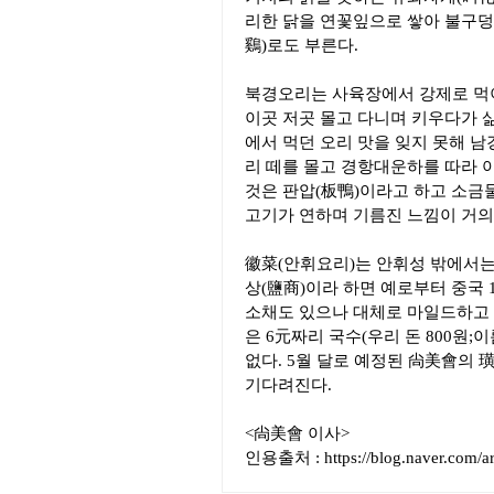
리한 닭을 연꽃잎으로 쌓아 불구덩
鷄)로도 부른다.
북경오리는 사육장에서 강제로 먹
이곳 저곳 몰고 다니며 키우다가 삶
에서 먹던 오리 맛을 잊지 못해 남경
리 떼를 몰고 경항대운하를 따라 
것은 판압(板鴨)이라고 하고 소금
고기가 연하며 기름진 느낌이 거의
徽菜(안휘요리)는 안휘성 밖에서는
상(鹽商)이라 하면 예로부터 중국 1
소채도 있으나 대체로 마일드하고 
은 6元짜리 국수(우리 돈 800원
없다. 5월 달로 예정된 尙美會의 
기다려진다.
<尙美會 이사>
인용출처 : https://blog.naver.com/