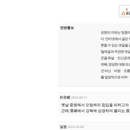
0
연변통보
표현의 자유는 '방종의
다. 인터넷에서 글은
론할 수 있는 댓글을 
'발제글과 무관한 댓글
꾼을 욕설ㆍ인신공격ㆍ
셋째, 정당한 대화 또
건 비난ㆍ비방ㆍ조롱ㆍ폄
를 일방적으로 비하ㆍ
朴京範
2024-09-11
옛날 중원에서 오랑캐의 침입을 피하고자
근래 漢城에서 강북에 상경하여 몰리는 
알짬
2024-10-04