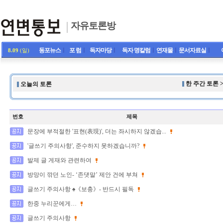
자유토론방
동포뉴스
ㅣ
포 럼
ㅣ
독자마당
ㅣ
독자 명칼럼
ㅣ
연재물
ㅣ
문서자료실
ㅣ
8.09
(일)
한 주간 토론 
오늘의 토론
번호
제목
문장에 부적절한 '표현(表現)', 더는 좌시하지 않겠습...
'글쓰기 주의사항', 준수하지 못하겠습니까?
발제 글 게재와 관련하여
방망이 깎던 노인- ‘존댓말’ 제안 건에 부쳐
글쓰기 주의사항 ♠《보충》- 반드시 필독
한중 누리꾼에게…
글쓰기 주의사항