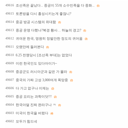
조선족은 끝났다... 중공이 55개 소수민족을 다 중화...
49616
(1)
토론방을 다시 흥성시키는게 좋잖니?
49615
중공 방공 시스템의 위대함
49614
(1)
중공 운명 다했나?북경 황사… 하늘의 경고?
49613
(1)
귀여운 한국, 영원히 정벌안한 정도의 귀어움
49612
(3)
오랬만에 들러본다
49611
(1)
6.25 전쟁당시 [조선족 부대]는 없었다
49610
이런 한국인도 있다아이가~
49609
중공군도 러시아군과 같은 가 몰라
49608
(1)
중국의 가짜 고성 3,000여개 폭망중
49607
(2)
다 가고 없구나 이제는
49606
(2)
중공 요리는 과학이닷!!!
49605
(2)
한국아덜 진짜 완라구나 ㅋ
49604
(1)
미국이 한국을 버렸다
49603
(4)
모두가 힘드네
49602