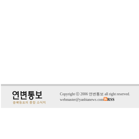
C
o
pyright
ⓒ
2006 연변통보 all right reserved.
webmaster@yanbianews.com
RSS