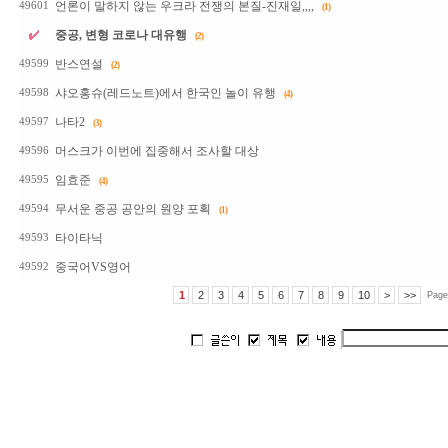
언론이 말하지 않는 우크라 전쟁의 본질-진재일,,,,
49601
(1)
중공, 변형 코로나 대유행
(2)
반스연설
49599
(2)
샤오홍슈(레드노트)에서 한국인 놀이 유행
49598
(4)
나타2
49597
(3)
머스크가 이번에 집중해서 조사할 대상
49596
임효준
49595
(4)
무서운 중공 공안의 원양 포획
49594
(1)
타이타닉
49593
중국어VS영어
49592
1
2
3
4
5
6
7
8
9
10
>
>>
Page