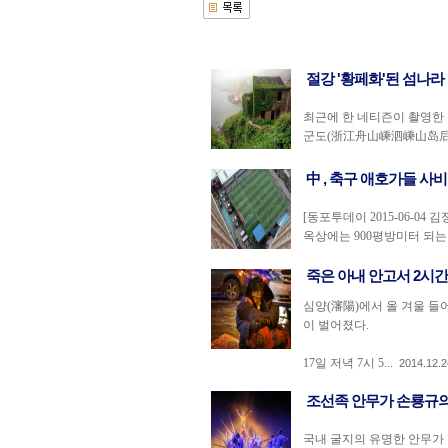
절강 '황페화'된 섬나라
최근에 한 네티즌이 촬영한 
군도(浙江舟山嵊泗嵊山岛后陀
中 , 축구 애호가들 사비
[동포투데이 2015-06-0
옥상에는 900평방미터 되는 
죽은 아내 안고서 2시간
심양(瀋陽)에서 올 겨울 들어
이 벌어졌다.
17일 저녁 7시 5...
2014.12.2
조선족 안무가 손룡규
국내 굴지의 유명한 안무가 