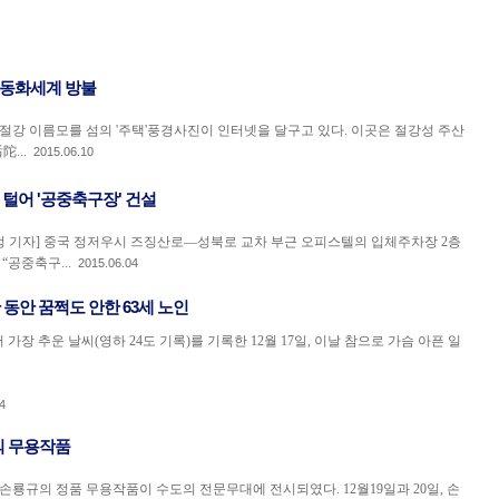
 동화세계 방불
절강 이름모를 섬의 '주택'풍경사진이 인터넷을 달구고 있다. 이곳은 절강성 주산
...
2015.06.10
 털어 '공중축구장' 건설
4 김정 기자] 중국 정저우시 즈징산로—성북로 교차 부근 오피스텔의 입체주차장 2층
“공중축구...
2015.06.04
 동안 꿈쩍도 안한 63세 노인
 가장 추운 날씨(영하 24도 기록)를 기록한 12월 17일, 이날 참으로 가슴 아픈 일
4
의 무용작품
손룡규의 정품 무용작품이 수도의 전문무대에 전시되였다. 12월19일과 20일, 손