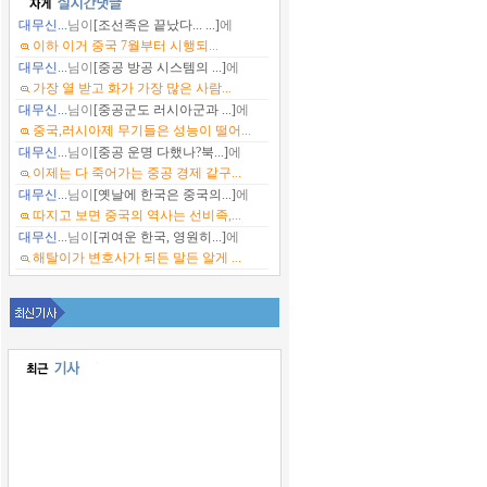
대무신...
님이
[조선족은 끝났다... ...]
에
이하 이거 중국 7월부터 시행되...
대무신...
님이
[중공 방공 시스템의 ...]
에
가장 열 받고 화가 가장 많은 사람...
대무신...
님이
[중공군도 러시아군과 ...]
에
중국,러시아제 무기들은 성능이 떨어...
대무신...
님이
[중공 운명 다했나?북...]
에
이제는 다 죽어가는 중공 경제 같구...
대무신...
님이
[옛날에 한국은 중국의...]
에
따지고 보면 중국의 역사는 선비족,...
대무신...
님이
[귀여운 한국, 영원히...]
에
해탈이가 변호사가 되든 말든 알게 ...