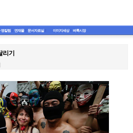
 명칼럼
ㅣ
연재물
ㅣ
문서자료실
ㅣ
이미지세상
ㅣ
벼룩시장
달리기