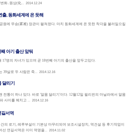
화․원상(化...
2014.12.24
연출, 동화세계에 온 듯해
공원에 무송(雾凇) 장관이 펼쳐졌다. 마치 동화세계에 온 듯한 착각을 불러일으킬
8번째 아기 출산 앞둬
 17명의 자녀가 있으며 곧 18번째 아기의 출산을 앞두고있다.
 39살로 두 사람은 죽...
2014.12.16
몸 달리기
 전통이 하나 있다. 바로 '알몸 달리기'이다. 12월12일 필리핀의 마닐라에서 알몸
 사이를 헤치고 ...
2014.12.16
연길서역
의 로기, 레루부설이 기본상 마무리되여 보조시설장치, 역건설 등 후기작업이
선 연길서역은 이미 역명을...
2014.11.02