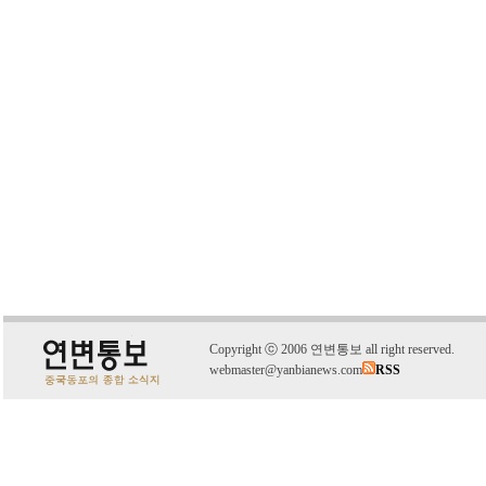
C
o
pyright
ⓒ
2006 연변통보 all right reserved.
webmaster@yanbianews.com
RSS